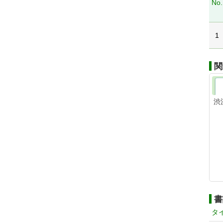
No.
1
関
渋
書
タ