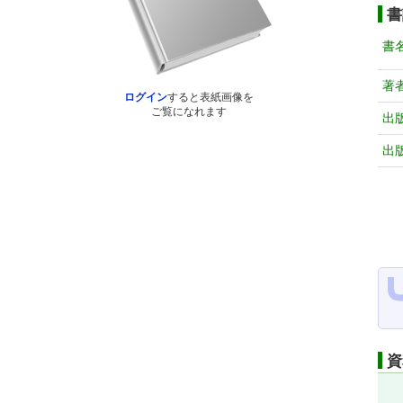
書
書
著
ログイン
すると表紙画像を
ご覧になれます
出
出
資