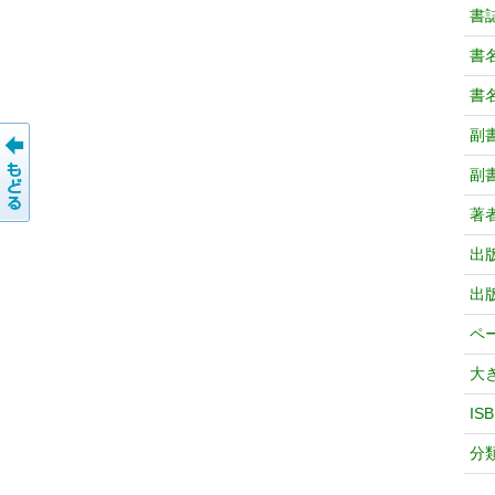
書
書
書
副
副
著
出
出
ペ
大
IS
分