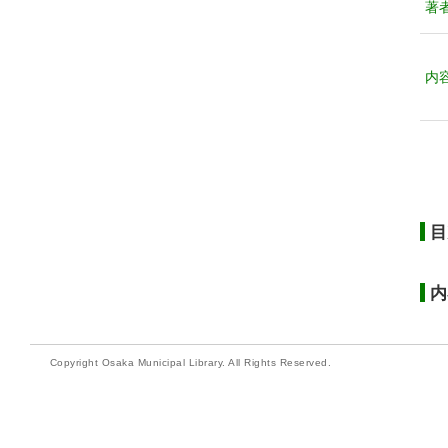
著
内
目
内
Copyright Osaka Municipal Library. All Rights Reserved.