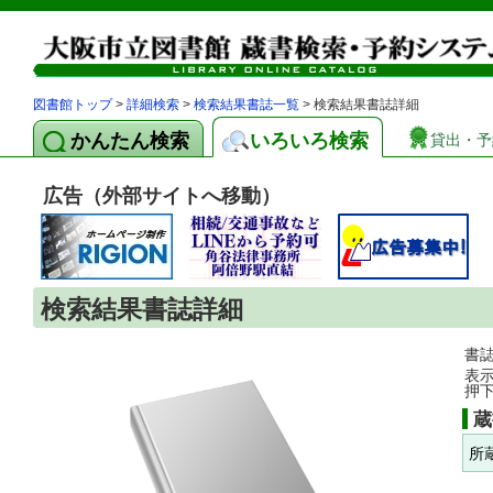
図書館トップ
>
詳細検索
>
検索結果書誌一覧
> 検索結果書誌詳細
かんたん検索
いろいろ検索
貸出・予
広告（外部サイトへ移動）
検索結果書誌詳細
書
表
押
蔵
所