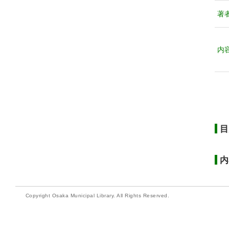
著
内
目
内
Copyright Osaka Municipal Library. All Rights Reserved.