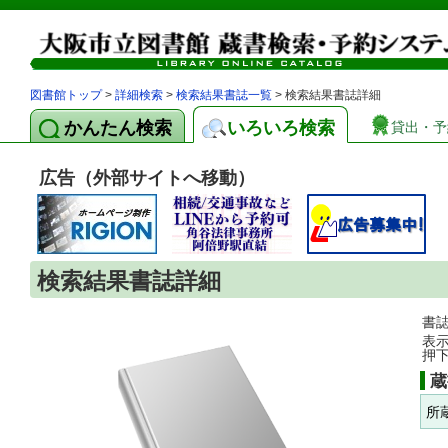
図書館トップ
>
詳細検索
>
検索結果書誌一覧
> 検索結果書誌詳細
かんたん検索
いろいろ検索
貸出・予
広告（外部サイトへ移動）
検索結果書誌詳細
書
表
押
蔵
所