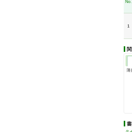
No.
1
関
薄
書
タ