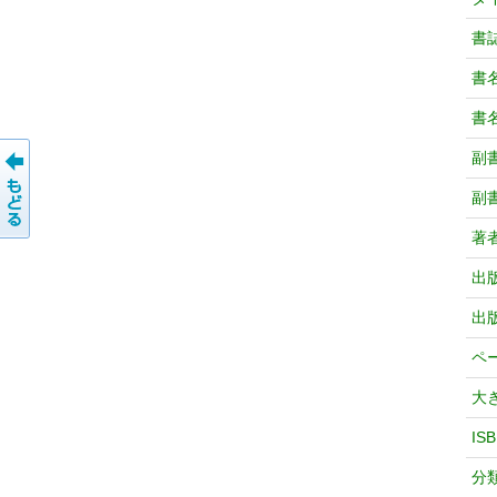
書
書
書
副
副
著
出
出
ペ
大
IS
分