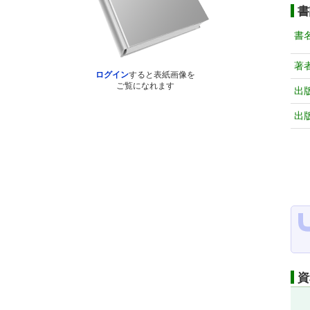
書
書
著
ログイン
すると表紙画像を
ご覧になれます
出
出
資