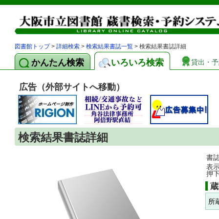
図書館トップ
>
詳細検索
>
検索結果書誌一覧
> 検索結果書誌詳細
かんたん検索
いろいろ検索
貸出・予
広告（外部サイトへ移動）
検索結果書誌詳細
書
表
押
蔵
所