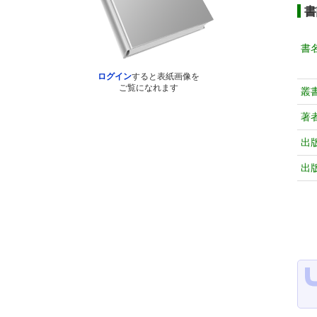
書
書
ログイン
すると表紙画像を
ご覧になれます
叢
著
出
出