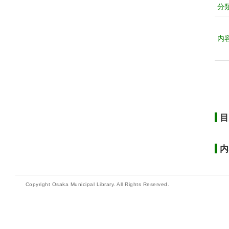
分
内
目
内
Copyright Osaka Municipal Library. All Rights Reserved.