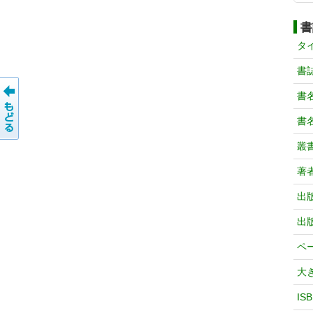
書
タ
書
書
書
叢
著
出
出
ペ
大
IS