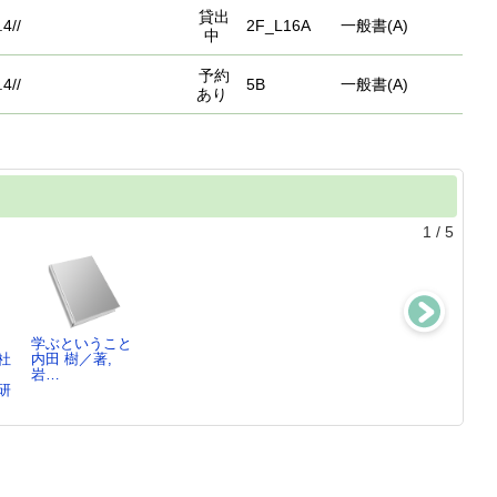
貸出
.4//
2F_L16A
一般書(A)
中
予約
.4//
5B
一般書(A)
あり
1
/
5
学ぶということ
経済学の宇宙
会社は社会を変
経済学は何をす
社
内田 樹／著,
岩井 克人／著,
えられる ：
べきか
岩…
…
社会問…
岩井 克人／著,
研
岩井 克人／編・
…
…