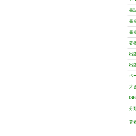
書
書
書
著
出
出
ペ
大
IS
分
著