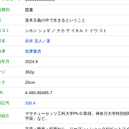
誌種別
図書
名
資本主義の中で生きるということ
名ヨミ
シホン シュギ ノ ナカ デ イキル ト イウ コト
者名
岩井 克人／著
版者
筑摩書房
版年月
2024.9
ージ
382p
きさ
20cm
BN
4-480-86485-7
類記号
330.4
マサチューセッツ工科大学Ph.D.取得。神奈川大学特
者紹介
宇宙」など。
文学・映画・絵画から、リーマン・ショックやビットコ