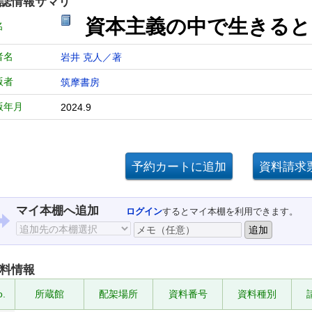
誌情報サマリ
資本主義の中で生きる
名
者名
岩井 克人／著
版者
筑摩書房
版年月
2024.9
マイ本棚へ追加
ログイン
するとマイ本棚を利用できます。
料情報
o.
所蔵館
配架場所
資料番号
資料種別