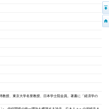
別招聘教授、東京大学名誉教授、日本学士院会員。著書に「経済学の
イン、信任関係の統一理論を構築する論文、亡き人々への追悼文ま