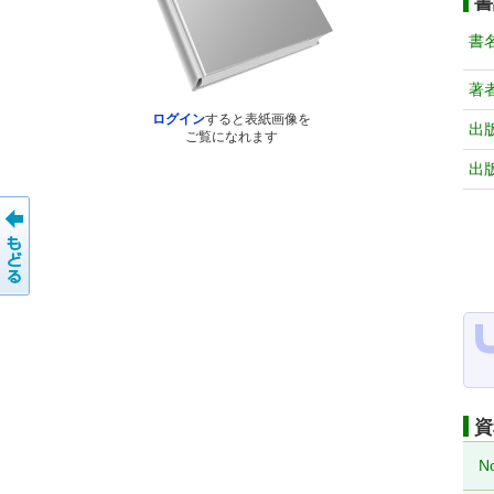
書
書
著
ログイン
すると表紙画像を
出
ご覧になれます
出
資
N