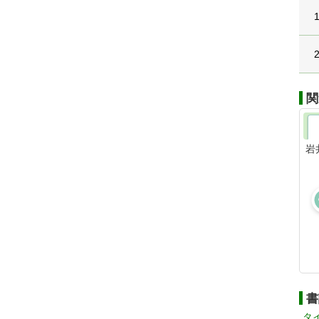
関
岩
書
タ