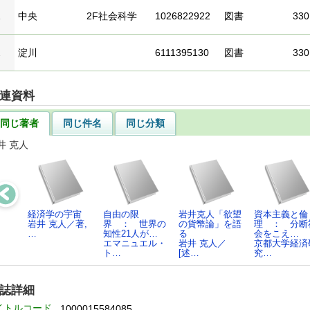
1
中央
2F社会科学
1026822922
図書
330
2
淀川
6111395130
図書
330
連資料
同じ著者
同じ件名
同じ分類
井 克人
経済学の宇宙
自由の限
岩井克人「欲望
資本主義と倫
岩井 克人／著,
界 ： 世界の
の貨幣論」を語
理 ： 分断
…
知性21人が…
る
会をこえ…
エマニュエル・
岩井 克人／
京都大学経済
ト…
[述…
究…
誌詳細
イトルコード
1000015584085