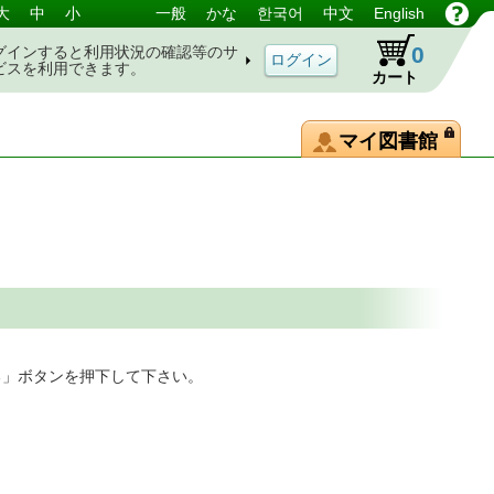
大
中
小
一般
かな
한국어
中文
English
0
グインすると利用状況の確認等のサ
ビスを利用できます。
カート
マイ図書館
る」ボタンを押下して下さい。