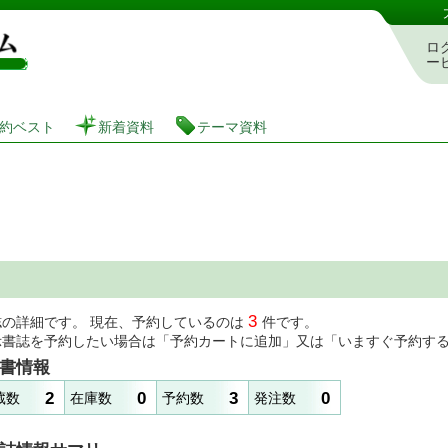
図書館 蔵書検索・予約システム
ロ
ー
約ベスト
新着資料
テーマ資料
3
誌の詳細です。 現在、予約しているのは
件です。
示書誌を予約したい場合は「予約カートに追加」又は「いますぐ予約す
書情報
2
0
3
0
蔵数
在庫数
予約数
発注数