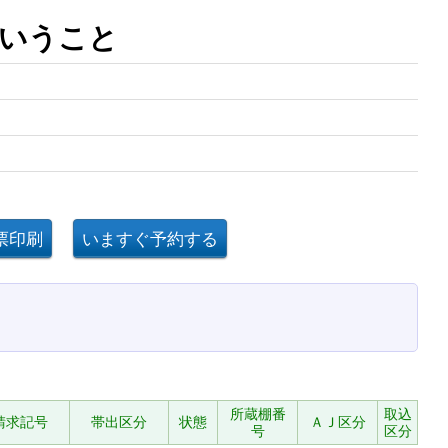
ということ
所蔵棚番
取込
請求記号
帯出区分
状態
ＡＪ区分
号
区分