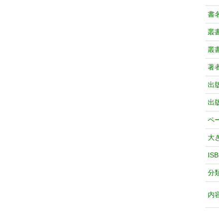
書
叢
叢
著
出
出
ペ
大
IS
分
内