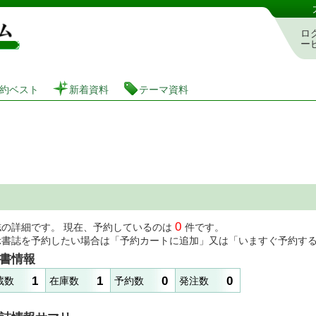
図書館 蔵書検索・予約システム
ロ
ー
約ベスト
新着資料
テーマ資料
0
誌の詳細です。 現在、予約しているのは
件です。
示書誌を予約したい場合は「予約カートに追加」又は「いますぐ予約す
書情報
1
1
0
0
蔵数
在庫数
予約数
発注数