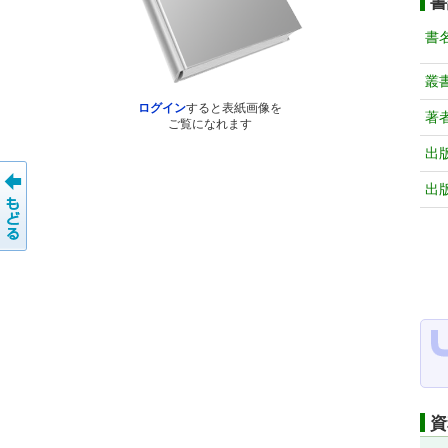
書
書
叢
ログイン
すると表紙画像を
著
ご覧になれます
出
出
資