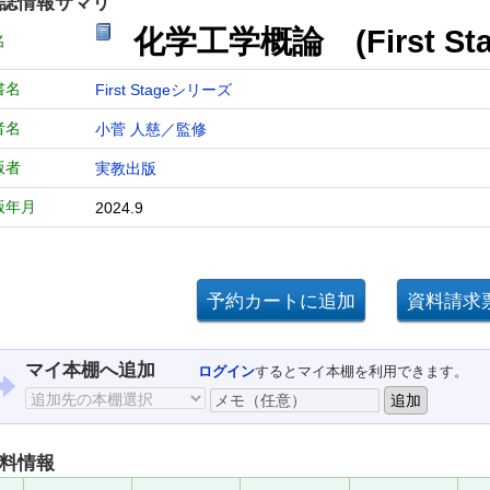
誌情報サマリ
化学工学概論 (First S
名
書名
First Stageシリーズ
者名
小菅 人慈／監修
版者
実教出版
版年月
2024.9
マイ本棚へ追加
ログイン
するとマイ本棚を利用できます。
料情報