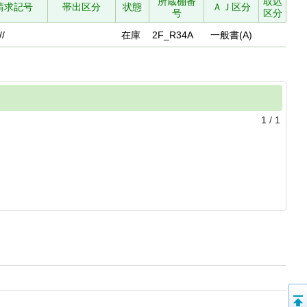
所蔵棚番
取込
請求記号
帯出区分
状態
ＡＪ区分
号
区分
//
在庫
2F_R34A
一般書(A)
1
/
1