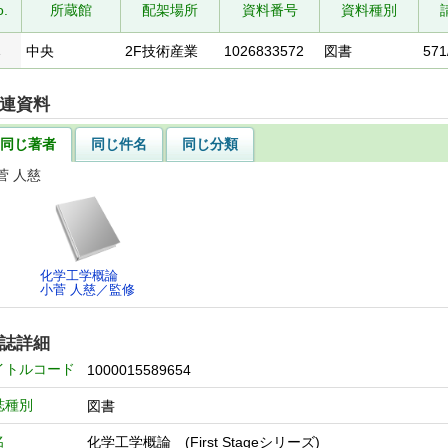
o.
所蔵館
配架場所
資料番号
資料種別
1
中央
2F技術産業
1026833572
図書
571
連資料
同じ著者
同じ件名
同じ分類
菅 人慈
化学工学概論
小菅 人慈／監修
誌詳細
イトルコード
1000015589654
誌種別
図書
名
化学工学概論 (First Stageシリーズ)