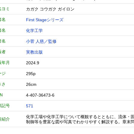
名ヨミ
カガク コウガク ガイロン
書名
First Stageシリーズ
書名
化学工学
者名
小菅 人慈／監修
版者
実教出版
版年月
2024.9
ージ
295p
きさ
26cm
BN
4-407-36473-6
類記号
571
化学工場や化学工学について概観するとともに、流体・
容紹介
制御等を豊富な図や写真でわかりやすく解説する。章末