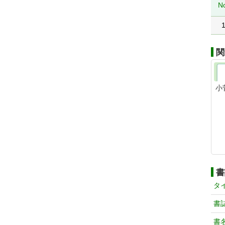
N
関
小
書
タ
書
書