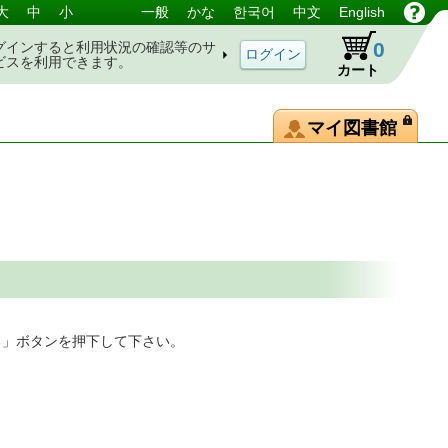
大
中
小
一般
かな
한국어
中文
English
0
グインすると利用状況の確認等のサ
ビスを利用できます。
カート
マイ図書館
る」ボタンを押下して下さい。