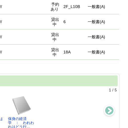
予約
//
2F_L10B
一般書(A)
あり
貸出
7//
6
一般書(A)
中
貸出
//
一般書(A)
中
貸出
7//
18A
一般書(A)
中
1
/
5
は
保身の経済
読んではいけな
森永卓郎絶体絶
森永卓郎流「生
学 ： われわ
い ： 日本経
命の日本を救う
き抜く技術」
れはどう行…
済への…
最後の…
： 3…