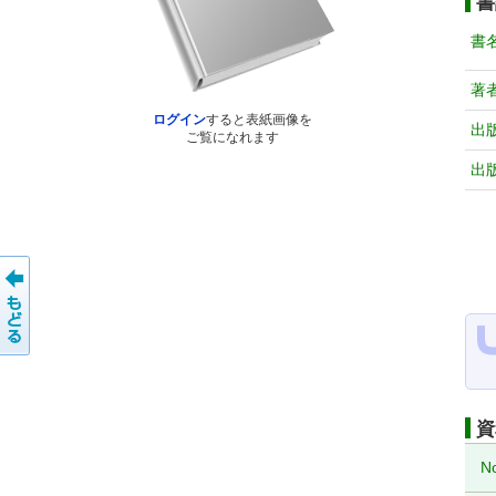
書
書
著
ログイン
すると表紙画像を
出
ご覧になれます
出
資
N