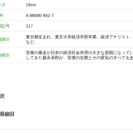
きさ
19cm
BN
4-86680-942-7
類記号
317
東京都生まれ。東京大学経済学部卒業。経済アナリスト
者紹介
など。
官僚の暴走が日本の経済社会停滞の大きな原因になって
容紹介
してきた森永卓郎が、官僚の生態とその変化のすべてを
次
容細目