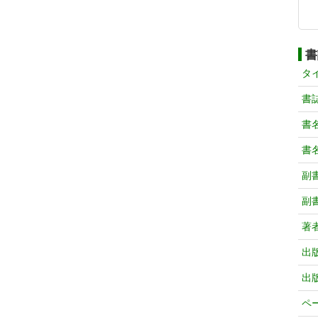
書
タ
書
書
書
副
副
著
出
出
ペ