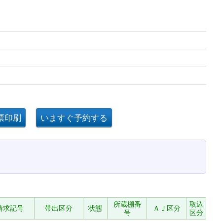
所蔵棚番
取込
請求記号
帯出区分
状態
ＡＪ区分
号
区分