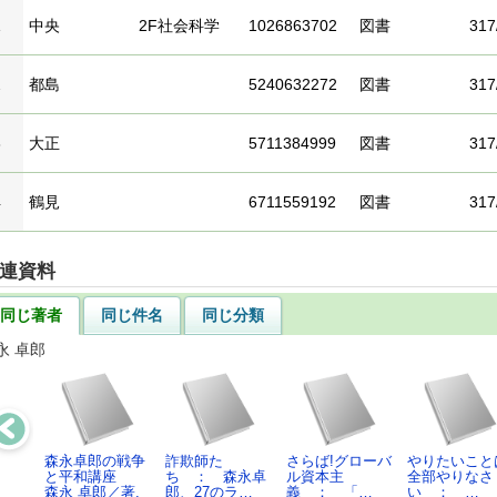
1
中央
2F社会科学
1026863702
図書
317
2
都島
5240632272
図書
31
3
大正
5711384999
図書
317
4
鶴見
6711559192
図書
31
連資料
同じ著者
同じ件名
同じ分類
永 卓郎
森永卓郎の戦争
詐欺師た
さらば!グローバ
やりたいこと
と平和講座
ち ： 森永卓
ル資本主
全部やりなさ
森永 卓郎／著,
郎、27のラ…
義 ： 「…
い ： …