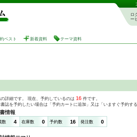
図書館 蔵書検索・予約システム
ロ
ー
約ベスト
新着資料
テーマ資料
16
誌の詳細です。 現在、予約しているのは
件です。
示書誌を予約したい場合は「予約カートに追加」又は「いますぐ予約す
書情報
4
0
16
0
蔵数
在庫数
予約数
発注数