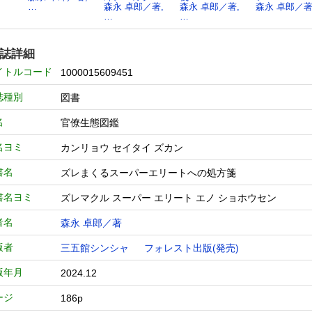
…
森永 卓郎／著,
森永 卓郎／著,
森永 卓郎／
…
…
誌詳細
イトルコード
1000015609451
誌種別
図書
名
官僚生態図鑑
名ヨミ
カンリョウ セイタイ ズカン
書名
ズレまくるスーパーエリートへの処方箋
書名ヨミ
ズレマクル スーパー エリート エノ ショホウセン
者名
森永 卓郎／著
版者
三五館シンシャ
フォレスト出版(発売)
版年月
2024.12
ージ
186p