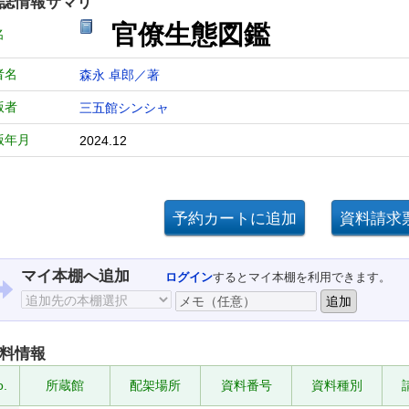
誌情報サマリ
官僚生態図鑑
名
者名
森永 卓郎／著
版者
三五館シンシャ
版年月
2024.12
マイ本棚へ追加
ログイン
するとマイ本棚を利用できます。
料情報
o.
所蔵館
配架場所
資料番号
資料種別