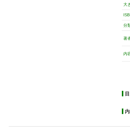
大
IS
分
著
内
目
内