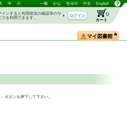
大
中
小
一般
かな
한국어
中文
English
0
グインすると利用状況の確認等のサ
ビスを利用できます。
カート
マイ図書館
る」ボタンを押下して下さい。