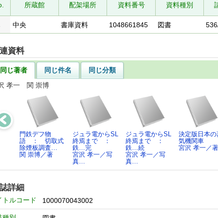
o.
所蔵館
配架場所
資料番号
資料種別
1
中央
書庫資料
1048661845
図書
536
連資料
同じ著者
同じ件名
同じ分類
沢 孝一 関 崇博
門鉄デフ物
ジュラ電からSL
ジュラ電からSL
決定版日本の
語 ： 切取式
終焉まで ：
終焉まで ：
気機関車
除煙板調査…
鉄…完
鉄…続
宮沢 孝一／
関 崇博／著
宮沢 孝一／写
宮沢 孝一／写
真…
真…
誌詳細
イトルコード
1000070043002
誌種別