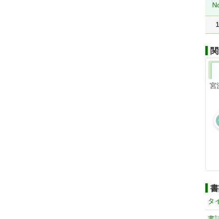
N
関
宮
書
タ
書