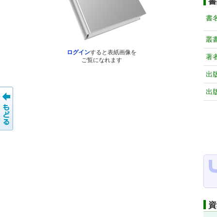
書
書
叢
ログイン
すると表紙画像を
著
ご覧になれます
出
出
資