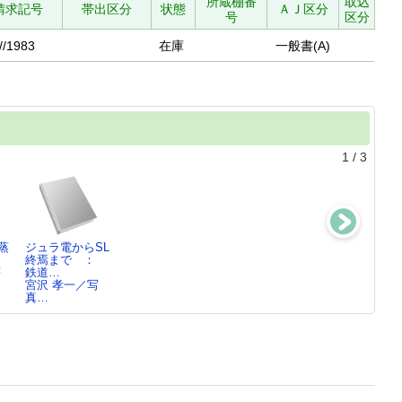
所蔵棚番
取込
請求記号
帯出区分
状態
ＡＪ区分
号
区分
//1983
在庫
一般書(A)
1
/
3
蒸
ジュラ電からSL
国鉄・懐かしの
日本の鉄道'87
イベント列車
終焉まで ：
蒸気機関
関 崇博／共著,
関 崇博／著
著
鉄道…
車 ： 初公…
…
宮沢 孝一／写
宮沢 孝一／編,
真…
…