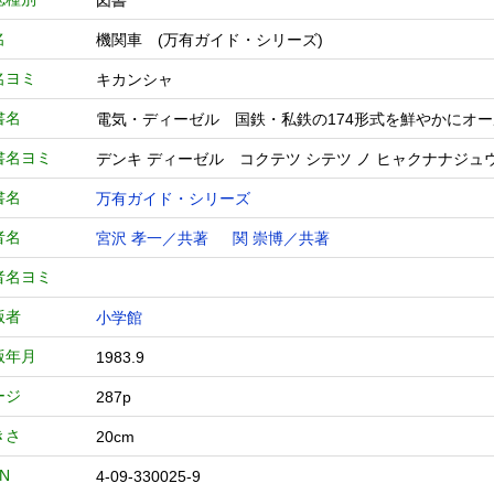
図書
名
機関車 (万有ガイド・シリーズ)
名ヨミ
キカンシャ
書名
電気・ディーゼル 国鉄・私鉄の174形式を鮮やかにオ
書名ヨミ
デンキ ディーゼル コクテツ シテツ ノ ヒャクナナジュウ
書名
万有ガイド・シリーズ
者名
宮沢 孝一／共著
関 崇博／共著
者名ヨミ
版者
小学館
版年月
1983.9
ージ
287p
きさ
20cm
BN
4-09-330025-9