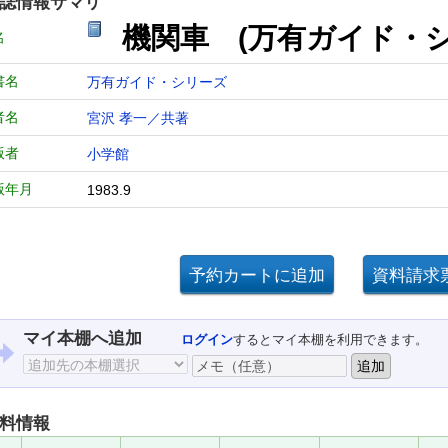
誌情報サマリ
機関車 (万有ガイド・シ
名
書名
万有ガイド・シリーズ
者名
宮沢 孝一／共著
版者
小学館
版年月
1983.9
マイ本棚へ追加
ログイン
するとマイ本棚を利用できます。
料情報