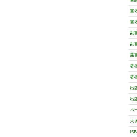
書
書
副
副
叢
著
著
出
出
ペ
大
IS