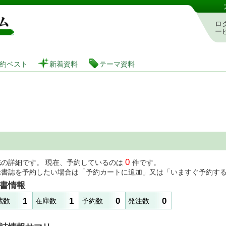
図書館 蔵書検索・予約システム
ロ
ー
約ベスト
新着資料
テーマ資料
0
誌の詳細です。 現在、予約しているのは
件です。
示書誌を予約したい場合は「予約カートに追加」又は「いますぐ予約す
書情報
1
1
0
0
蔵数
在庫数
予約数
発注数