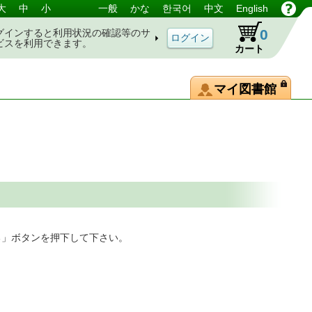
大
中
小
一般
かな
한국어
中文
English
0
グインすると利用状況の確認等のサ
ビスを利用できます。
カート
マイ図書館
る」ボタンを押下して下さい。