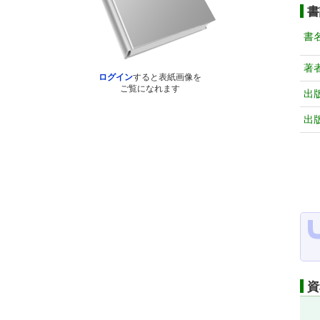
書
書
著
ログイン
すると表紙画像を
ご覧になれます
出
出
資