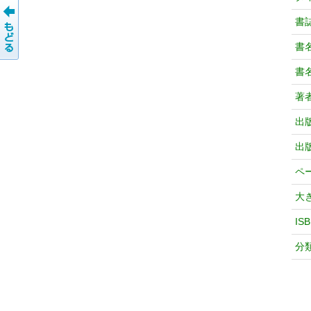
書
書
書
著
出
出
ペ
大
IS
分