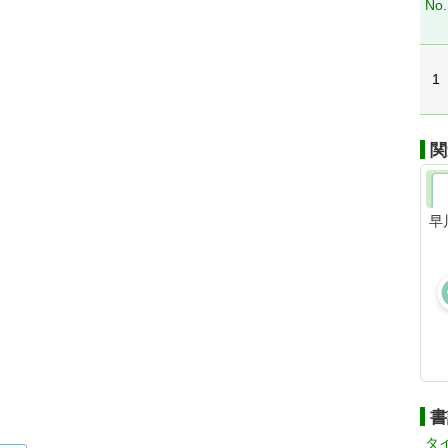
No.
1
関
早
書
タ