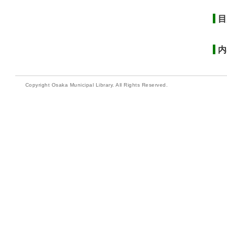
目
内
Copyright Osaka Municipal Library. All Rights Reserved.