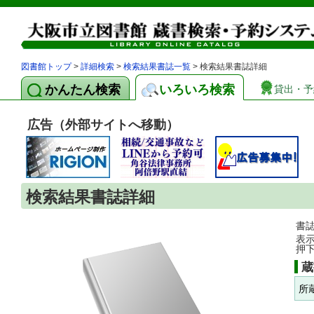
図書館トップ
>
詳細検索
>
検索結果書誌一覧
> 検索結果書誌詳細
かんたん検索
いろいろ検索
貸出・予
広告（外部サイトへ移動）
検索結果書誌詳細
書
表
押
蔵
所