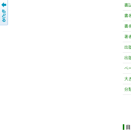
書
書
書
著
出
出
ペ
大
分
目