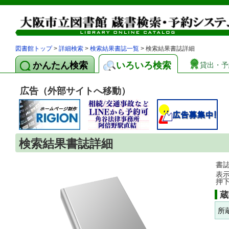
図書館トップ
>
詳細検索
>
検索結果書誌一覧
> 検索結果書誌詳細
かんたん検索
いろいろ検索
貸出・予
広告（外部サイトへ移動）
検索結果書誌詳細
書
表
押
蔵
所