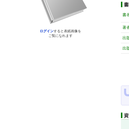
書
書
著
ログイン
すると表紙画像を
ご覧になれます
出
出
資