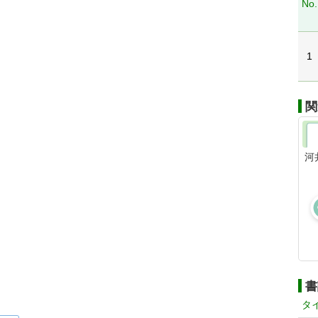
No.
1
関
河
書
タ