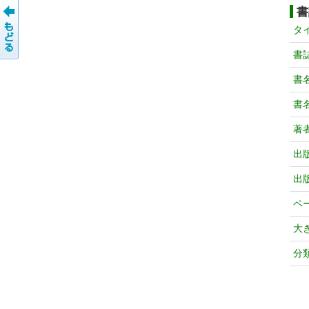
書
タ
書
書
書
著
出
出
ペ
大
分