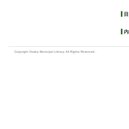
目
内
Copyright Osaka Municipal Library. All Rights Reserved.