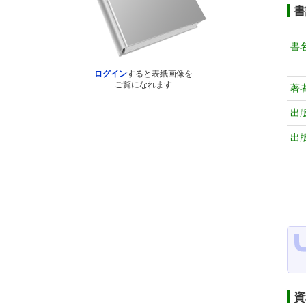
書
書
ログイン
すると表紙画像を
ご覧になれます
著
出
出
資