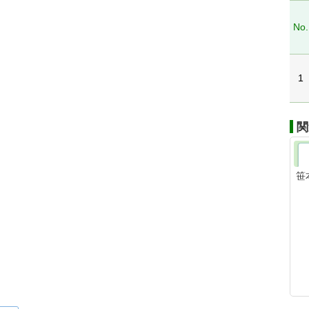
No.
1
関
笹