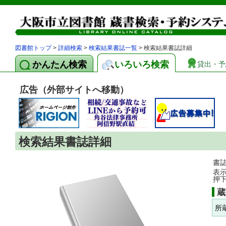
図書館トップ
>
詳細検索
>
検索結果書誌一覧
> 検索結果書誌詳細
かんたん検索
いろいろ検索
貸出・予
広告（外部サイトへ移動）
検索結果書誌詳細
書
表
押
蔵
所