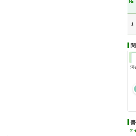
No.
1
関
河
書
タ