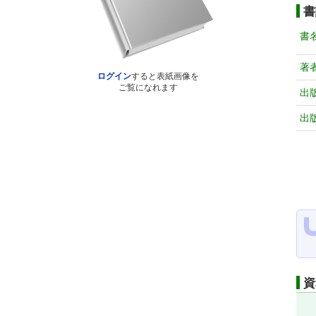
書
書
著
ログイン
すると表紙画像を
ご覧になれます
出
出
資