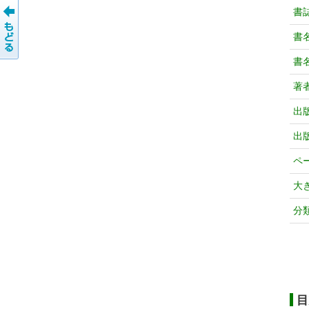
書
書
書
著
出
出
ペ
大
分
目