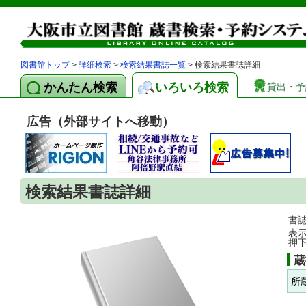
図書館トップ
>
詳細検索
>
検索結果書誌一覧
> 検索結果書誌詳細
かんたん検索
いろいろ検索
貸出・予
広告（外部サイトへ移動）
検索結果書誌詳細
書
表
押
蔵
所