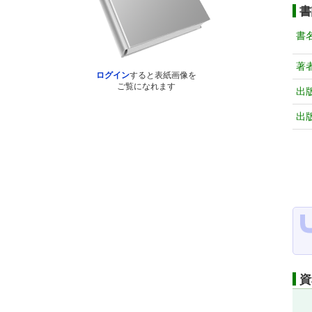
書
書
著
ログイン
すると表紙画像を
ご覧になれます
出
出
資