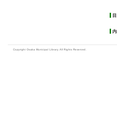
目
内
Copyright Osaka Municipal Library. All Rights Reserved.