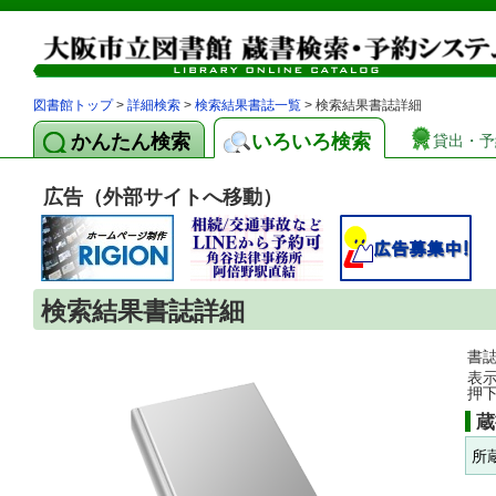
図書館トップ
>
詳細検索
>
検索結果書誌一覧
> 検索結果書誌詳細
かんたん検索
いろいろ検索
貸出・予
広告（外部サイトへ移動）
検索結果書誌詳細
書
表
押
蔵
所