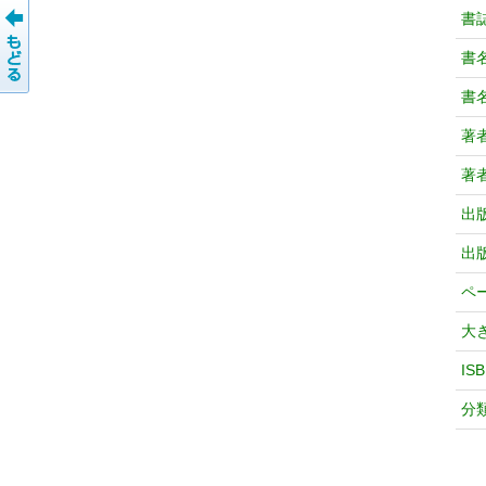
書
書
書
著
著
出
出
ペ
大
IS
分