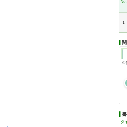
No.
1
関
久
書
タ