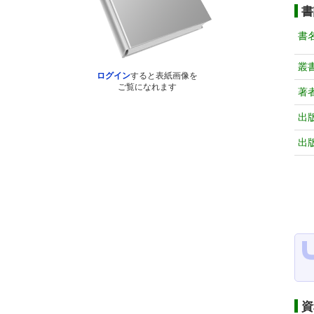
書
書
叢
ログイン
すると表紙画像を
ご覧になれます
著
出
出
資