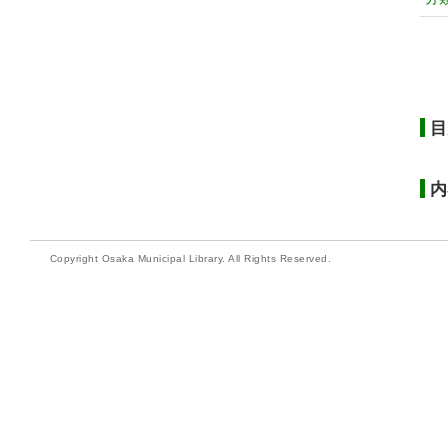
目
内
Copyright Osaka Municipal Library. All Rights Reserved.