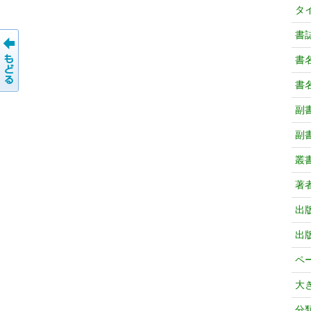
タ
書
書
書
副
副
叢
著
出
出
ペ
大
分