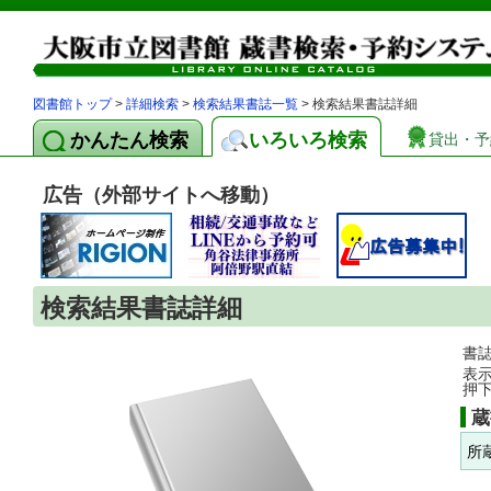
図書館トップ
>
詳細検索
>
検索結果書誌一覧
> 検索結果書誌詳細
かんたん検索
いろいろ検索
貸出・予
広告（外部サイトへ移動）
検索結果書誌詳細
書
表
押
蔵
所