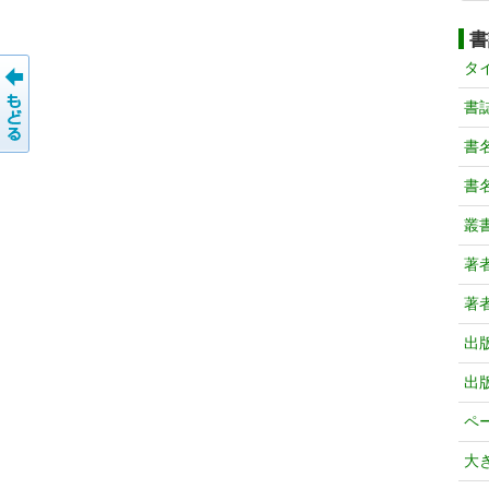
書
タ
書
書
書
叢
著
著
出
出
ペ
大