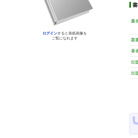
書
書
ログイン
すると表紙画像を
ご覧になれます
叢
著
出
出