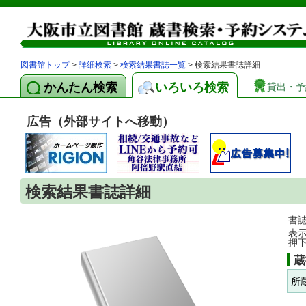
図書館トップ
>
詳細検索
>
検索結果書誌一覧
> 検索結果書誌詳細
かんたん検索
いろいろ検索
貸出・予
広告（外部サイトへ移動）
検索結果書誌詳細
書
表
押
蔵
所