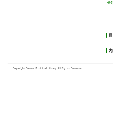
分
目
内
Copyright Osaka Municipal Library. All Rights Reserved.