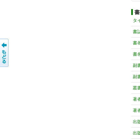
書
タ
書
書
書
副
副
叢
著
著
出
出