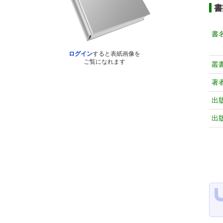
書
書
ログイン
すると表紙画像を
ご覧になれます
叢
著
出
出