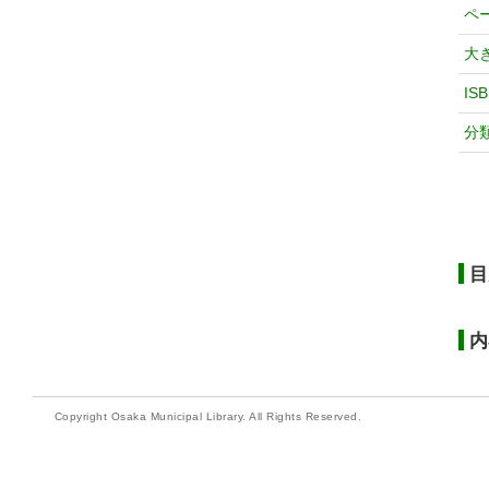
ペ
大
IS
分
目
内
Copyright Osaka Municipal Library. All Rights Reserved.