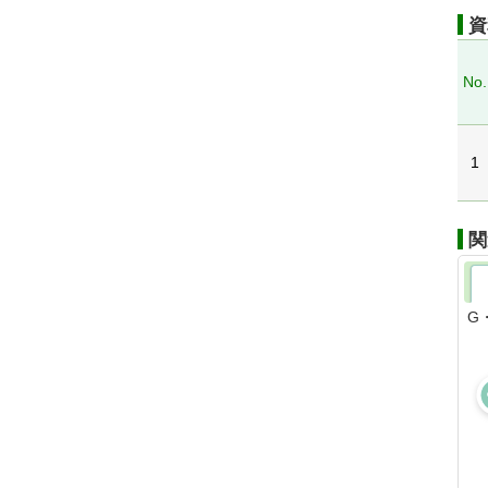
資
No.
1
関
G