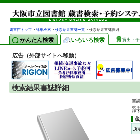
図書館トップ
>
詳細検索
>
検索結果書誌一覧
> 検索結果書誌詳細
かんたん検索
いろいろ検索
貸出・予
広告（外部サイトへ移動）
検索結果書誌詳細
書
表
押
蔵
所