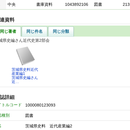
1
中央
書庫資料
1043892106
図書
213
連資料
同じ著者
同じ件名
同じ分類
城県史編さん近代史第2部会
茨城県史料近代
産業編1
茨城県史編さん
近…
誌詳細
イトルコード
1000080123093
誌種別
図書
名
茨城県史料 近代産業編2