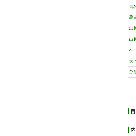
書
著
出
出
ペ
大
分
目
内