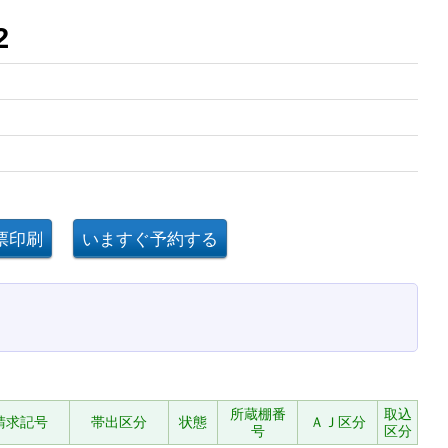
2
所蔵棚番
取込
請求記号
帯出区分
状態
ＡＪ区分
号
区分