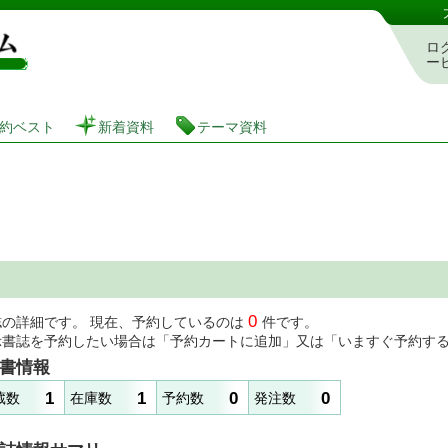
図書館 蔵書検索・予約システム
ロ
ー
約ベスト
新着資料
テーマ資料
0
誌の詳細です。 現在、予約しているのは
件です。
示書誌を予約したい場合は「予約カートに追加」又は「いますぐ予約す
書情報
1
1
0
0
蔵数
在庫数
予約数
発注数