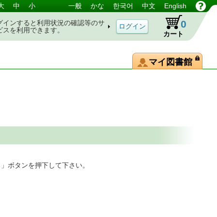
大
中
小
一般
かな
한국어
中文
English
0
グインすると利用状況の確認等のサ
ビスを利用できます。
カート
マイ図書館
る」ボタンを押下して下さい。