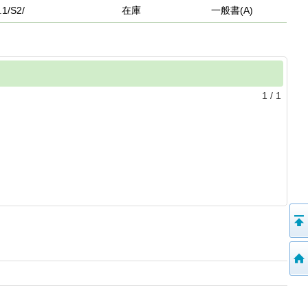
.1/S2/
在庫
一般書(A)
1
/
1