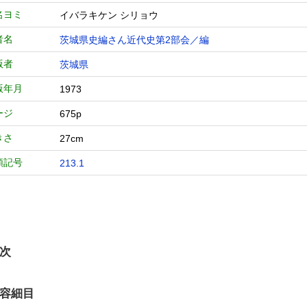
名ヨミ
イバラキケン シリョウ
者名
茨城県史編さん近代史第2部会／編
版者
茨城県
版年月
1973
ージ
675p
きさ
27cm
類記号
213.1
次
容細目