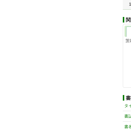
関
茨
書
タ
書
書