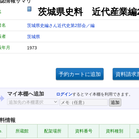
誌情報サマリ
茨城県史料 近代産業編
名
者名
茨城県史編さん近代史第2部会／編
版者
茨城県
版年月
1973
マイ本棚へ追加
ログイン
するとマイ本棚を利用できます。
料情報
o.
所蔵館
配架場所
資料番号
資料種別