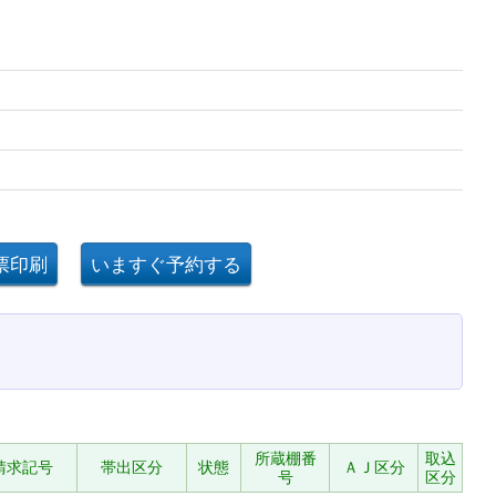
所蔵棚番
取込
請求記号
帯出区分
状態
ＡＪ区分
号
区分