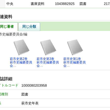
1
中央
書庫資料
1043882925
図書
217
連資料
同じ著者
同じ分類
市史編纂委員会/編
萩市史第2巻
萩市史第3巻
萩市史第1巻
萩市史編纂委員
萩市史編纂委員
萩市史編纂委員
会…
会…
会…
誌詳細
イトルコード
1000080203958
誌種別
図書
名
萩市史年表