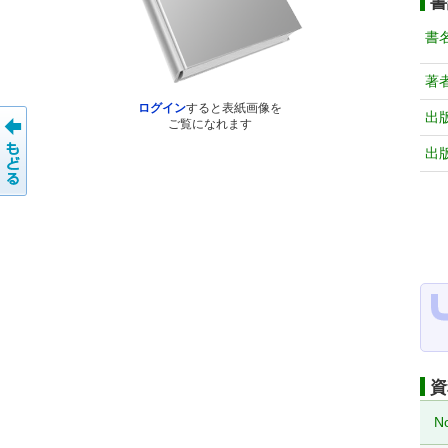
書
書
著
ログイン
すると表紙画像を
出
ご覧になれます
出
資
N