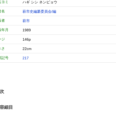
名ヨミ
ハギ シシ ネンピョウ
者名
萩市史編纂委員会/編
版者
萩市
版年月
1989
ージ
146p
きさ
22cm
類記号
217
次
容細目