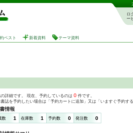
図書館 蔵書検索・予約システム
ロ
ー
約ベスト
新着資料
テーマ資料
0
誌の詳細です。 現在、予約しているのは
件です。
示書誌を予約したい場合は「予約カートに追加」又は「いますぐ予約す
書情報
1
1
0
0
蔵数
在庫数
予約数
発注数