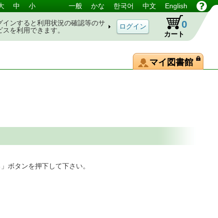
大
中
小
一般
かな
한국어
中文
English
0
グインすると利用状況の確認等のサ
ビスを利用できます。
カート
マイ図書館
る」ボタンを押下して下さい。