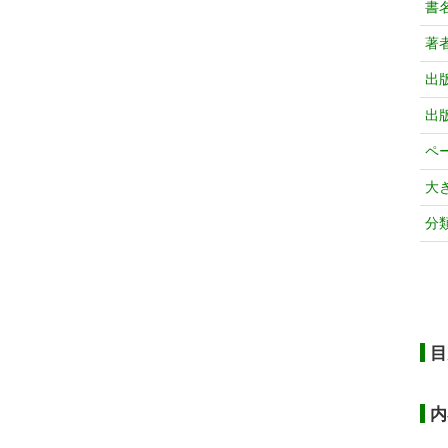
書
著
出
出
ペ
大
分
目
内