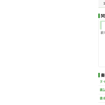
関
萩
書
タ
書
書