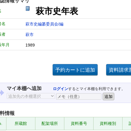
誌情報サマリ
萩市史年表
名
者名
萩市史編纂委員会/編
版者
萩市
版年月
1989
マイ本棚へ追加
ログイン
するとマイ本棚を利用できます。
料情報
o.
所蔵館
配架場所
資料番号
資料種別