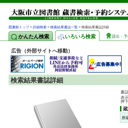
図書館トップ
>
詳細検索
>
検索結果書誌一覧
> 検索結果書誌詳細
かんたん検索
いろいろ検索
貸出・予
広告（外部サイトへ移動）
検索結果書誌詳細
書
表
押
蔵
所