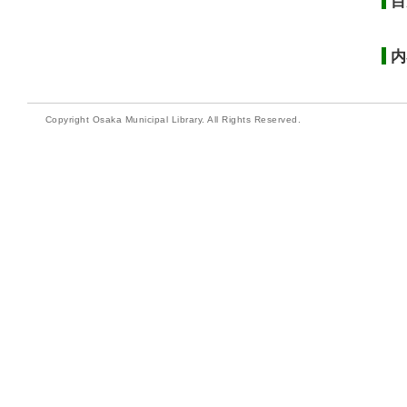
目
内
Copyright Osaka Municipal Library. All Rights Reserved.