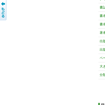
書
書
書
著
出
出
ペ
大
分