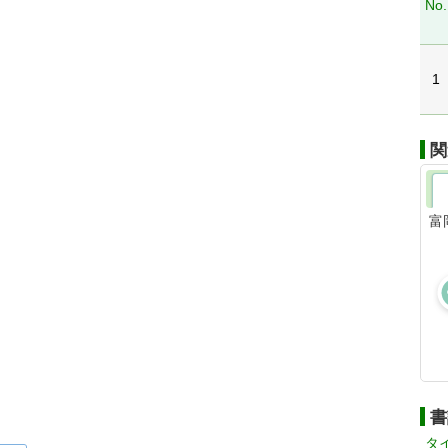
No.
1
関
富
書
タ