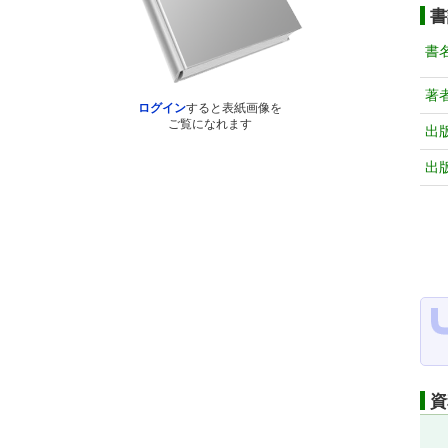
書
書
著
ログイン
すると表紙画像を
ご覧になれます
出
出
資