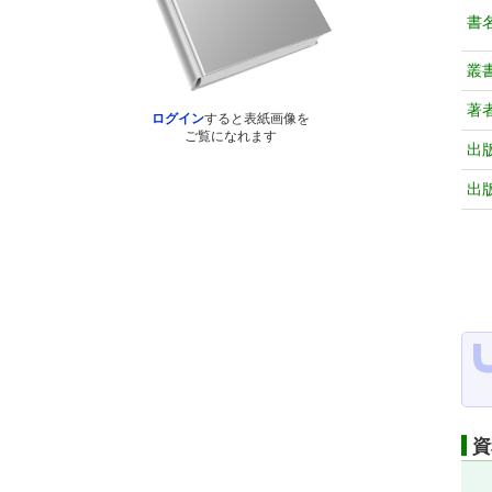
書
叢
著
ログイン
すると表紙画像を
ご覧になれます
出
出
資