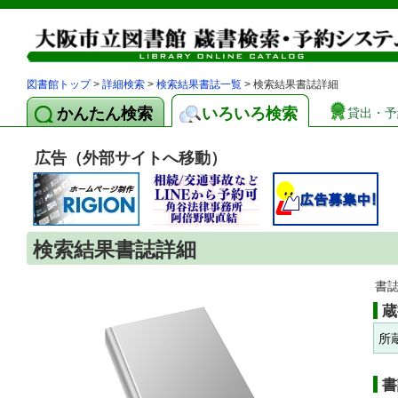
図書館トップ
>
詳細検索
>
検索結果書誌一覧
> 検索結果書誌詳細
かんたん検索
いろいろ検索
貸出・予
広告（外部サイトへ移動）
検索結果書誌詳細
書
蔵
所
書