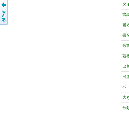
タ
書
書
書
叢
著
出
出
ペ
大
分