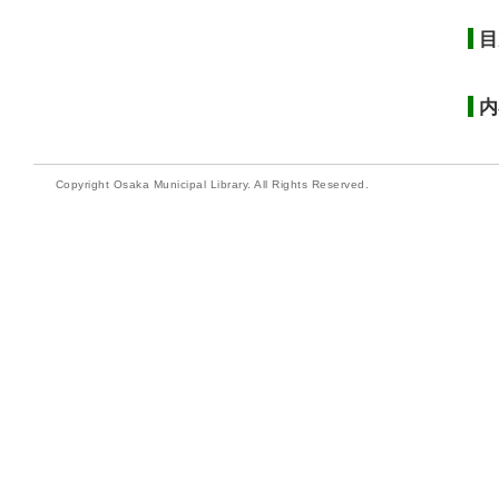
目
内
Copyright Osaka Municipal Library. All Rights Reserved.