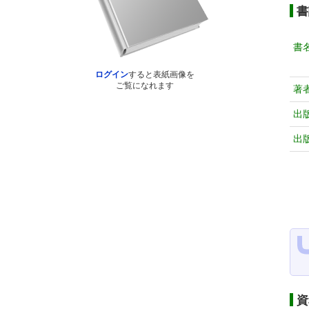
書
書
ログイン
すると表紙画像を
ご覧になれます
著
出
出
資