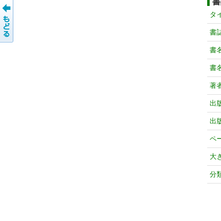
書
タ
書
書
書
著
出
出
ペ
大
分