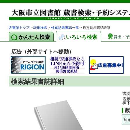
図書館トップ
>
詳細検索
>
検索結果書誌一覧
> 検索結果書誌詳細
かんたん検索
いろいろ検索
貸出・予
広告（外部サイトへ移動）
検索結果書誌詳細
書
表
押
蔵
所