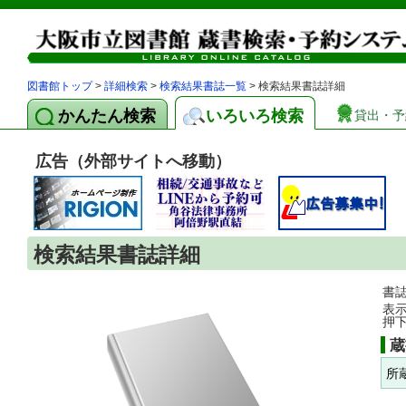
図書館トップ
>
詳細検索
>
検索結果書誌一覧
> 検索結果書誌詳細
かんたん検索
いろいろ検索
貸出・予
広告（外部サイトへ移動）
検索結果書誌詳細
書
表
押
蔵
所