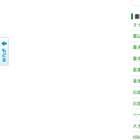
書
タ
書
書
書
叢
著
出
出
ペ
大
IS