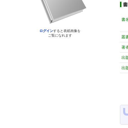
書
書
ログイン
すると表紙画像を
ご覧になれます
叢
著
出
出