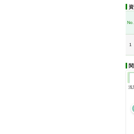
資
No.
1
関
浅