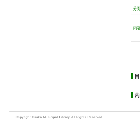
分
内
目
内
Copyright Osaka Municipal Library. All Rights Reserved.