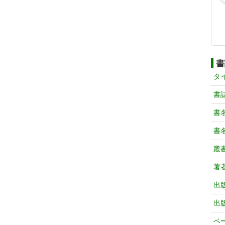
書
タ
書
書
書
叢
著
出
出
ペ