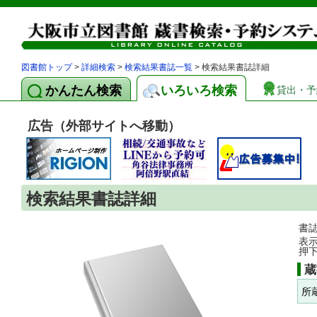
図書館トップ
>
詳細検索
>
検索結果書誌一覧
> 検索結果書誌詳細
かんたん検索
いろいろ検索
貸出・予
広告（外部サイトへ移動）
検索結果書誌詳細
書
表
押
蔵
所