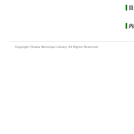
目
内
Copyright Osaka Municipal Library. All Rights Reserved.