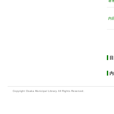
著
内
目
内
Copyright Osaka Municipal Library. All Rights Reserved.