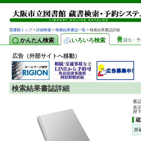
図書館トップ
>
詳細検索
>
検索結果書誌一覧
> 検索結果書誌詳細
かんたん検索
いろいろ検索
貸出・予
広告（外部サイトへ移動）
検索結果書誌詳細
書
表
押
蔵
所