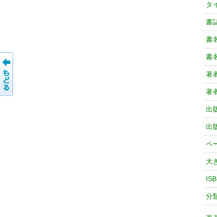
タ
書
書
書
著
著
出
出
ペ
大
IS
分