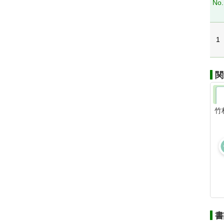
No.
1
関
竹
書