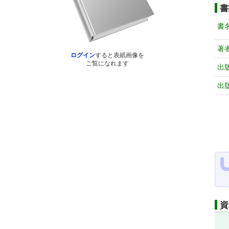
書
書
著
ログイン
すると表紙画像を
ご覧になれます
出
出
資