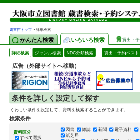
図書館トップ
> 詳細検索
かんたん検索
いろいろ検索
貸出・予
詳細検索
ジャンル検索
NDC分類検索
貸出・予約ベスト
広告（外部サイトへ移動）
条件を詳しく設定して探す
くわしい条件を設定して、資料を検索することができます。
検索条件
図書
雑誌
新聞
電子資料
資料区分
紙芝居
すべて選択