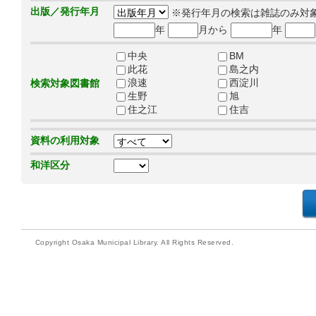
出版／発行年月
※発行年月の検索は雑誌のみ対
年
月から
年
中央
BM
此花
島之内
浪速
西淀川
検索対象図書館
生野
旭
住之江
住吉
資料の利用対象
和洋区分
Copyright Osaka Municipal Library. All Rights Reserved.