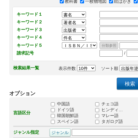
教科書
一枚物地図
絵はがき
キーワード１
キーワード２
キーワード３
キーワード４
キーワード５
/
請求記号
検索結果一覧
表示件数
ソート順
オプション
中国語
チェコ語
ドイツ語
ヒンディ…
言語区分
韓国朝鮮語
マレー語
スペイン語
タガログ語
ジャンル指定