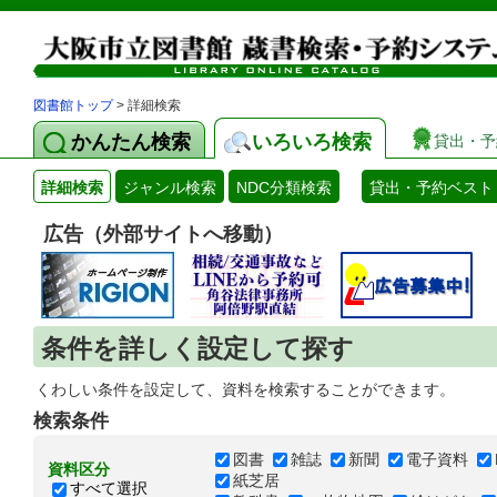
図書館トップ
> 詳細検索
かんたん検索
いろいろ検索
貸出・予
詳細検索
ジャンル検索
NDC分類検索
貸出・予約ベスト
広告（外部サイトへ移動）
条件を詳しく設定して探す
くわしい条件を設定して、資料を検索することができます。
検索条件
図書
雑誌
新聞
電子資料
資料区分
紙芝居
すべて選択