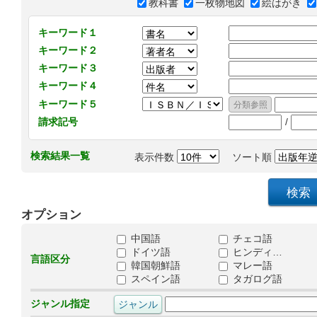
教科書
一枚物地図
絵はがき
キーワード１
キーワード２
キーワード３
キーワード４
キーワード５
/
請求記号
検索結果一覧
表示件数
ソート順
オプション
中国語
チェコ語
ドイツ語
ヒンディ…
言語区分
韓国朝鮮語
マレー語
スペイン語
タガログ語
ジャンル指定