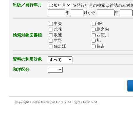
出版／発行年月
※発行年月の検索は雑誌のみ対
年
月から
年
中央
BM
此花
島之内
浪速
西淀川
検索対象図書館
生野
旭
住之江
住吉
資料の利用対象
和洋区分
Copyright Osaka Municipal Library. All Rights Reserved.