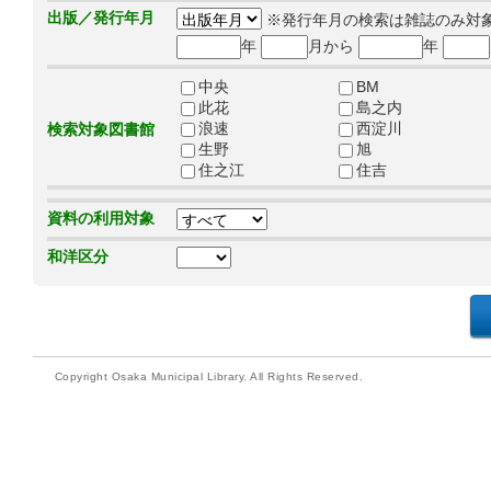
出版／発行年月
※発行年月の検索は雑誌のみ対
年
月から
年
中央
BM
此花
島之内
浪速
西淀川
検索対象図書館
生野
旭
住之江
住吉
資料の利用対象
和洋区分
Copyright Osaka Municipal Library. All Rights Reserved.