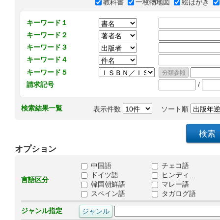
教科書
一枚物地図
絵はがき
キーワード１
キーワード２
キーワード３
キーワード４
キーワード５
/
請求記号
検索結果一覧
表示件数
ソート順
オプション
中国語
チェコ語
ドイツ語
ヒンディ…
言語区分
韓国朝鮮語
マレー語
スペイン語
タガログ語
ジャンル指定