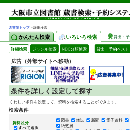
図書館トップ
> 詳細検索
かんたん検索
いろいろ検索
貸出・予
詳細検索
ジャンル検索
NDC分類検索
貸出・予約ベスト
広告（外部サイトへ移動）
条件を詳しく設定して探す
くわしい条件を設定して、資料を検索することができます。
検索条件
図書
雑誌
新聞
電子資料
資料区分
紙芝居
すべて選択