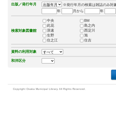
出版／発行年月
※発行年月の検索は雑誌のみ対
年
月から
年
中央
BM
此花
島之内
浪速
西淀川
検索対象図書館
生野
旭
住之江
住吉
資料の利用対象
和洋区分
Copyright Osaka Municipal Library. All Rights Reserved.