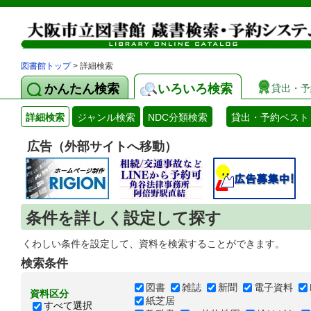
図書館トップ
> 詳細検索
かんたん検索
いろいろ検索
貸出・予
詳細検索
ジャンル検索
NDC分類検索
貸出・予約ベスト
広告（外部サイトへ移動）
条件を詳しく設定して探す
くわしい条件を設定して、資料を検索することができます。
検索条件
図書
雑誌
新聞
電子資料
資料区分
紙芝居
すべて選択