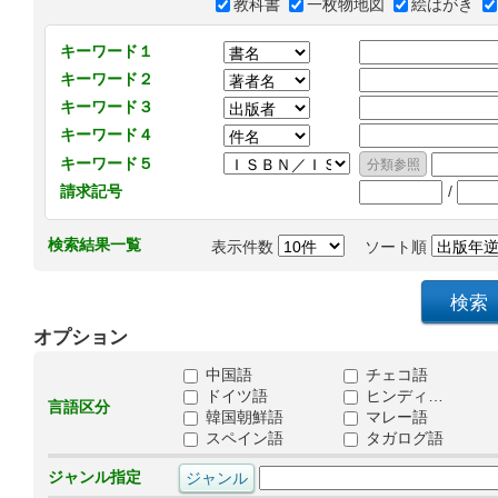
教科書
一枚物地図
絵はがき
キーワード１
キーワード２
キーワード３
キーワード４
キーワード５
/
請求記号
検索結果一覧
表示件数
ソート順
オプション
中国語
チェコ語
ドイツ語
ヒンディ…
言語区分
韓国朝鮮語
マレー語
スペイン語
タガログ語
ジャンル指定