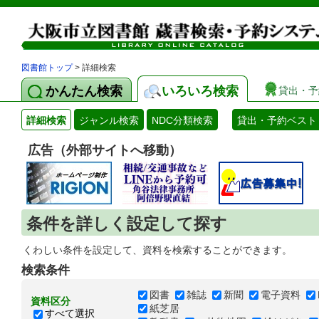
図書館トップ
> 詳細検索
かんたん検索
いろいろ検索
貸出・予
詳細検索
ジャンル検索
NDC分類検索
貸出・予約ベスト
広告（外部サイトへ移動）
条件を詳しく設定して探す
くわしい条件を設定して、資料を検索することができます。
検索条件
図書
雑誌
新聞
電子資料
資料区分
紙芝居
すべて選択