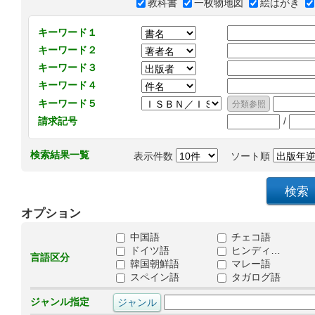
教科書
一枚物地図
絵はがき
キーワード１
キーワード２
キーワード３
キーワード４
キーワード５
/
請求記号
検索結果一覧
表示件数
ソート順
オプション
中国語
チェコ語
ドイツ語
ヒンディ…
言語区分
韓国朝鮮語
マレー語
スペイン語
タガログ語
ジャンル指定