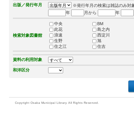
出版／発行年月
※発行年月の検索は雑誌のみ対
年
月から
年
中央
BM
此花
島之内
浪速
西淀川
検索対象図書館
生野
旭
住之江
住吉
資料の利用対象
和洋区分
Copyright Osaka Municipal Library. All Rights Reserved.