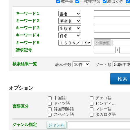
教科書
一枚物地図
絵はがき
キーワード１
キーワード２
キーワード３
キーワード４
キーワード５
/
請求記号
検索結果一覧
表示件数
ソート順
オプション
中国語
チェコ語
ドイツ語
ヒンディ…
言語区分
韓国朝鮮語
マレー語
スペイン語
タガログ語
ジャンル指定