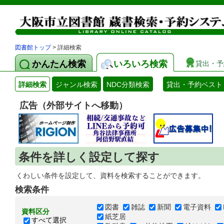
図書館トップ
> 詳細検索
かんたん検索
いろいろ検索
貸出・予
詳細検索
ジャンル検索
NDC分類検索
貸出・予約ベスト
広告（外部サイトへ移動）
条件を詳しく設定して探す
くわしい条件を設定して、資料を検索することができます。
検索条件
図書
雑誌
新聞
電子資料
資料区分
紙芝居
すべて選択