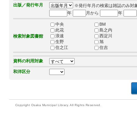
出版／発行年月
※発行年月の検索は雑誌のみ対
年
月から
年
中央
BM
此花
島之内
浪速
西淀川
検索対象図書館
生野
旭
住之江
住吉
資料の利用対象
和洋区分
Copyright Osaka Municipal Library. All Rights Reserved.