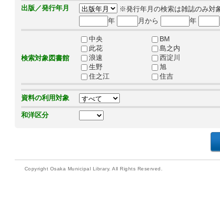
出版／発行年月
※発行年月の検索は雑誌のみ対
年
月から
年
中央
BM
此花
島之内
浪速
西淀川
検索対象図書館
生野
旭
住之江
住吉
資料の利用対象
和洋区分
Copyright Osaka Municipal Library. All Rights Reserved.