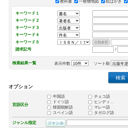
教科書
一枚物地図
絵はがき
キーワード１
キーワード２
キーワード３
キーワード４
キーワード５
/
請求記号
検索結果一覧
表示件数
ソート順
オプション
中国語
チェコ語
ドイツ語
ヒンディ…
言語区分
韓国朝鮮語
マレー語
スペイン語
タガログ語
ジャンル指定