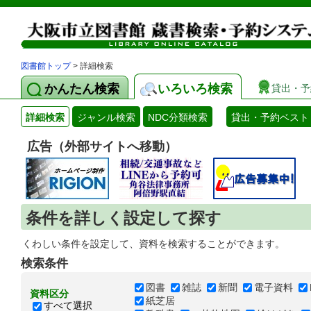
図書館トップ
> 詳細検索
かんたん検索
いろいろ検索
貸出・予
詳細検索
ジャンル検索
NDC分類検索
貸出・予約ベスト
広告（外部サイトへ移動）
条件を詳しく設定して探す
くわしい条件を設定して、資料を検索することができます。
検索条件
図書
雑誌
新聞
電子資料
資料区分
紙芝居
すべて選択