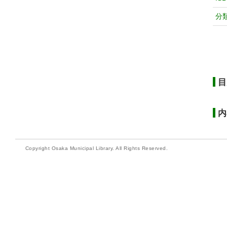
分
目
内
Copyright Osaka Municipal Library. All Rights Reserved.