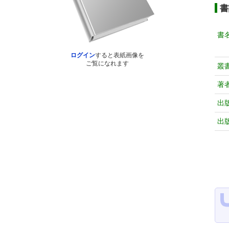
書
書
ログイン
すると表紙画像を
ご覧になれます
叢
著
出
出