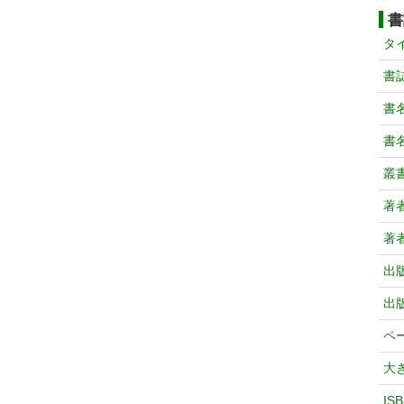
書
タ
書
書
書
叢
著
著
出
出
ペ
大
IS