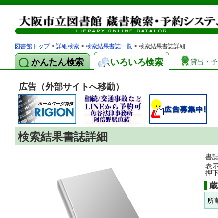
図書館トップ
>
詳細検索
>
検索結果書誌一覧
> 検索結果書誌詳細
かんたん検索
いろいろ検索
貸出・予
広告（外部サイトへ移動）
検索結果書誌詳細
書
表
押
蔵
所