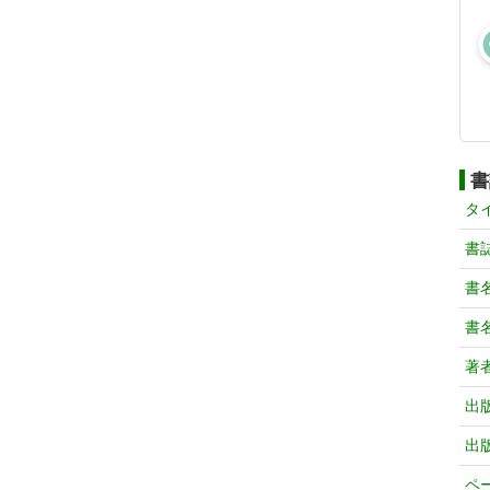
書
タ
書
書
書
著
出
出
ペ