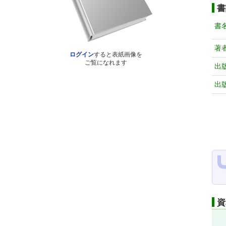
書
書
著
ログイン
すると表紙画像を
ご覧になれます
出
出
資