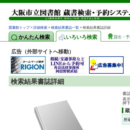
図書館トップ
>
詳細検索
>
検索結果書誌一覧
> 検索結果書誌詳細
かんたん検索
いろいろ検索
貸出・予
広告（外部サイトへ移動）
検索結果書誌詳細
書
表
押
蔵
所