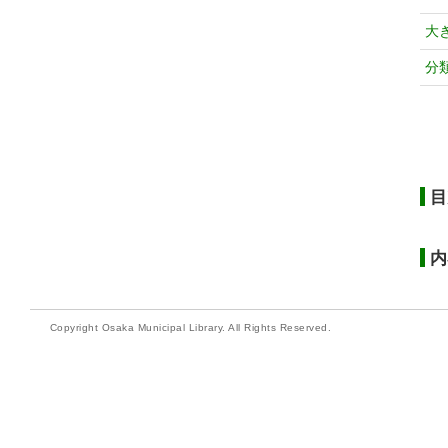
大
分
目
内
Copyright Osaka Municipal Library. All Rights Reserved.