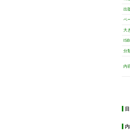
出
ペ
大
IS
分
内
目
内