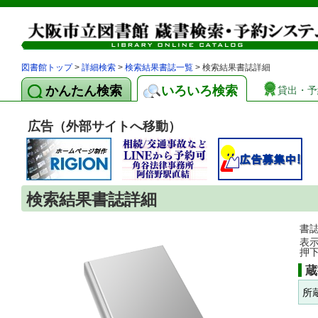
図書館トップ
>
詳細検索
>
検索結果書誌一覧
> 検索結果書誌詳細
かんたん検索
いろいろ検索
貸出・予
広告（外部サイトへ移動）
検索結果書誌詳細
書
表
押
蔵
所