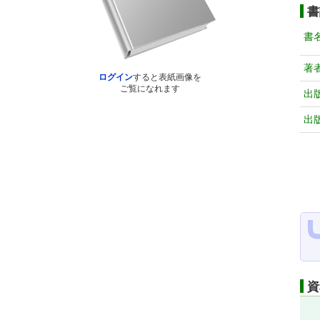
書
書
著
ログイン
すると表紙画像を
ご覧になれます
出
出
資