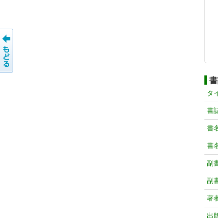
書
タ
書
書
書
副
副
著
出