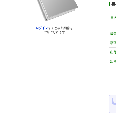
書
書
ログイン
すると表紙画像を
ご覧になれます
叢
著
出
出