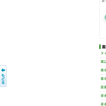
五
書
タ
書
書
書
叢
著
著