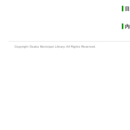
目
内
Copyright Osaka Municipal Library. All Rights Reserved.