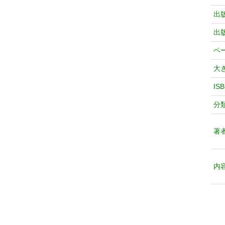
出
出
ペ
大
IS
分
著
内