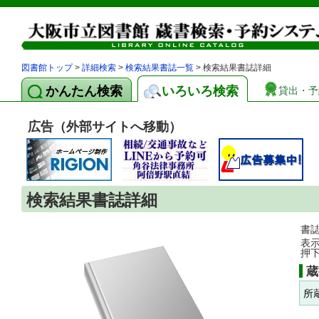
図書館トップ
>
詳細検索
>
検索結果書誌一覧
> 検索結果書誌詳細
かんたん検索
いろいろ検索
貸出・予
広告（外部サイトへ移動）
検索結果書誌詳細
書
表
押
蔵
所