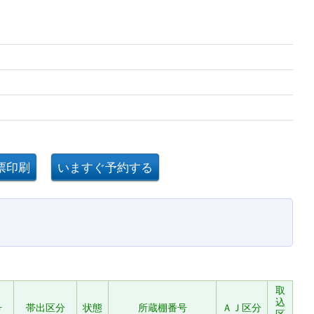
取
込
号
帯出区分
状態
所蔵棚番号
ＡＪ区分