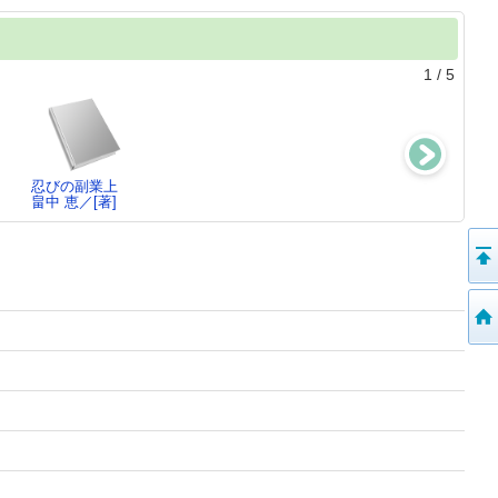
1
/
5
忍びの副業上
あやかしたち
まろ丸伊勢参り
いつまで
畠中 恵／[著]
畠中 恵／著
畠中 恵／著
畠中 恵／著