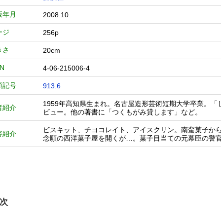
版年月
2008.10
ージ
256p
きさ
20cm
BN
4-06-215006-4
類記号
913.6
1959年高知県生まれ。名古屋造形芸術短期大学卒業。「
者紹介
ビュー。他の著書に「つくもがみ貸します」など。
ビスキット、チヨコレイト、アイスクリン。南蛮菓子か
容紹介
念願の西洋菓子屋を開くが…。菓子目当ての元幕臣の警
次