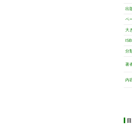
出
ペ
大
IS
分
著
内
目