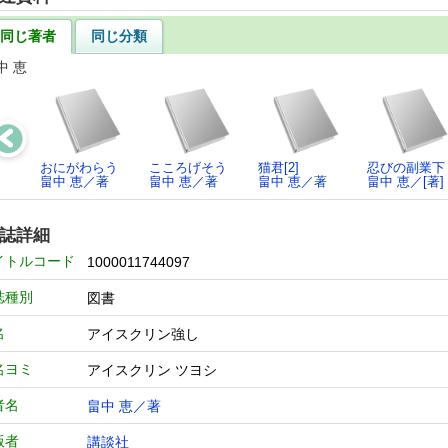
同じ著者
同じ分類
中 恵
おにがわらう
こころげそう
猫君[2]
忍びの副業下
畠中 恵／著
畠中 恵／著
畠中 恵／著
畠中 恵／[著]
誌詳細
イトルコード
1000011744097
誌種別
図書
名
アイスクリン強し
名ヨミ
アイスクリン ツヨシ
者名
畠中 恵／著
版者
講談社