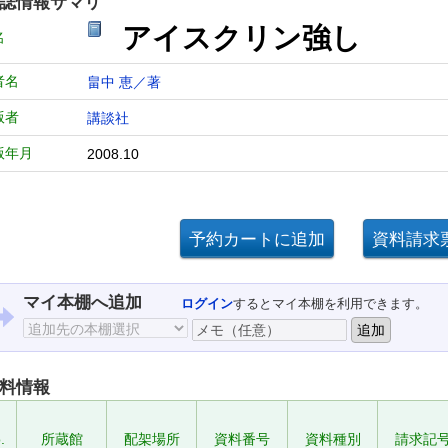
誌情報サマリ
アイスクリン強し
名
者名
畠中 恵／著
版者
講談社
版年月
2008.10
マイ本棚へ追加
ログイン
するとマイ本棚を利用できます。
料情報
.
所蔵館
配架場所
資料番号
資料種別
請求記