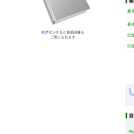
書
書
著
ログイン
すると表紙画像を
出
ご覧になれます
出
資
No