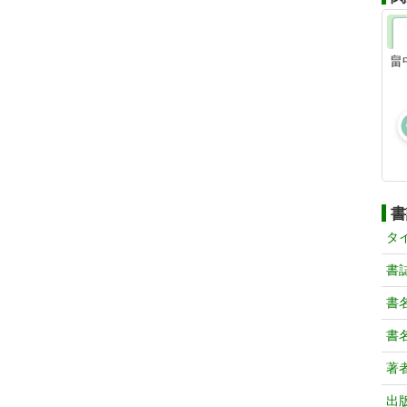
畠
書
タ
書
書
書
著
出