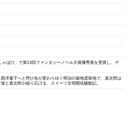
しゃばけ」で第13回ファンタジーノベル大賞優秀賞を受賞し、デ
ら西洋菓子へと呼び名が変わりゆく明治の築地居留地で、真次郎は
官達と真次郎が繰り広げる、スイーツ文明開化騒動記。