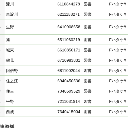
2
淀川
6110844278
図書
Fハタケ//
3
東淀川
6211158271
図書
Fハタケ//
4
生野
6410908658
図書
Fハタケ//
5
旭
6511060219
図書
Fハタケ//
6
城東
6610850171
図書
Fハタケ//
7
鶴見
6710983831
図書
Fハタケ//
8
阿倍野
6811002044
図書
Fハタケ//
9
住之江
6940450536
図書
Fハタケ//
0
住吉
7040599529
図書
Fハタケ//
1
平野
7211031914
図書
Fハタケ//
2
西成
7340415004
図書
Fハタケ//
連資料