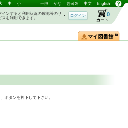
大
中
小
一般
かな
한국어
中文
English
0
グインすると利用状況の確認等のサ
ビスを利用できます。
カート
マイ図書館
る」ボタンを押下して下さい。