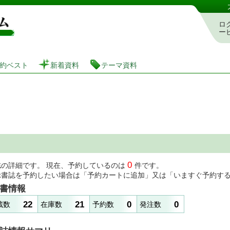
図書館 蔵書検索・予約システム
ロ
ー
約ベスト
新着資料
テーマ資料
0
誌の詳細です。 現在、予約しているのは
件です。
示書誌を予約したい場合は「予約カートに追加」又は「いますぐ予約す
書情報
22
21
0
0
蔵数
在庫数
予約数
発注数