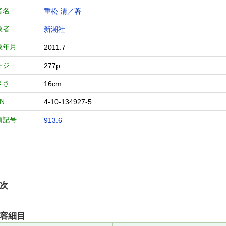
者名
重松 清／著
版者
新潮社
版年月
2011.7
ージ
277p
きさ
16cm
BN
4-10-134927-5
類記号
913.6
次
容細目