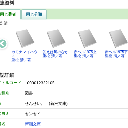
連資料
同じ著者
同じ分類
松 清
カモナマイハウ
答えは風のなか
赤ヘル1975上
赤ヘル1975下
ス
重松 清／著
重松 清／著
重松 清／著
重松 清／著
誌詳細
イトルコード
1000012322105
誌種別
図書
名
せんせい。 (新潮文庫)
名ヨミ
センセイ
書名
新潮文庫