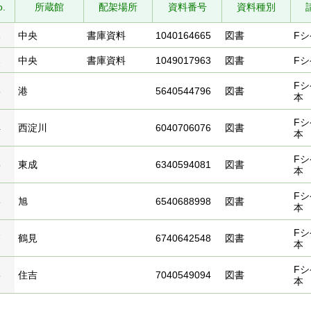
o.
所蔵館
配架場所
資料番号
資料種別
1
中央
書庫資料
1040164665
図書
Fシ
2
中央
書庫資料
1049017963
図書
Fシ
Fシ
3
港
5640544796
図書
本
Fシ
4
西淀川
6040706076
図書
本
Fシ
5
東成
6340594081
図書
本
Fシ
6
旭
6540688998
図書
本
Fシ
7
鶴見
6740642548
図書
本
Fシ
8
住吉
7040549094
図書
本