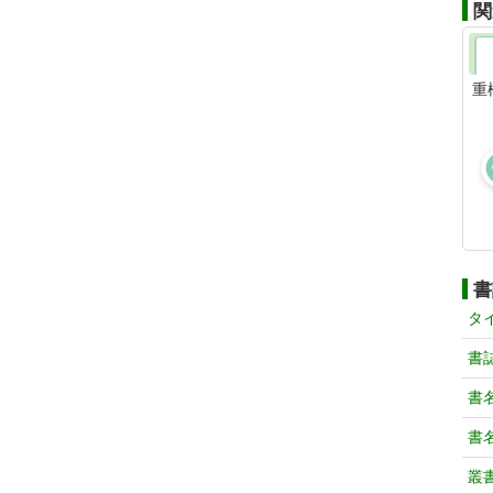
関
重
書
タ
書
書
書
叢