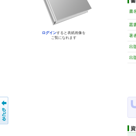
書
書
叢
ログイン
すると表紙画像を
著
ご覧になれます
出
出
資