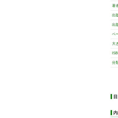
著
出
出
ペ
大
IS
分
目
内