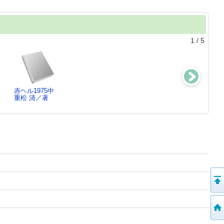
1
/
5
赤ヘル1975中
はるか、ブレー
おくることば
カモナマイハウ
重松 清／著
メン
重松 清／著
ス
重松 清／[著]
重松 清／著