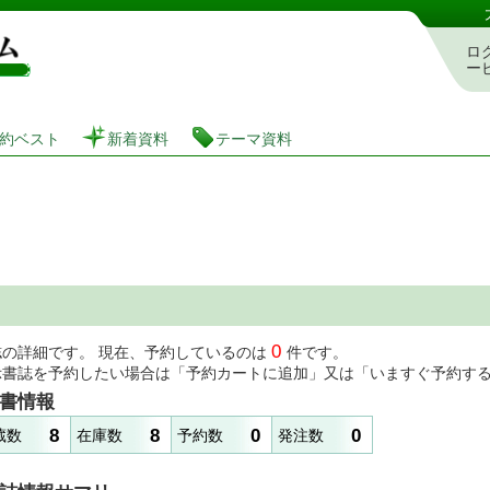
図書館 蔵書検索・予約システム
ロ
ー
約ベスト
新着資料
テーマ資料
0
誌の詳細です。 現在、予約しているのは
件です。
示書誌を予約したい場合は「予約カートに追加」又は「いますぐ予約す
書情報
8
8
0
0
蔵数
在庫数
予約数
発注数