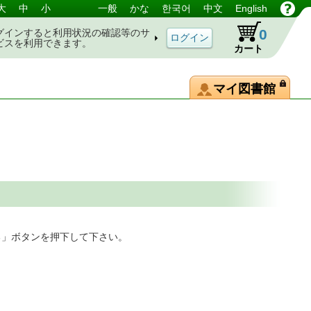
大
中
小
一般
かな
한국어
中文
English
0
グインすると利用状況の確認等のサ
ビスを利用できます。
カート
マイ図書館
る」ボタンを押下して下さい。