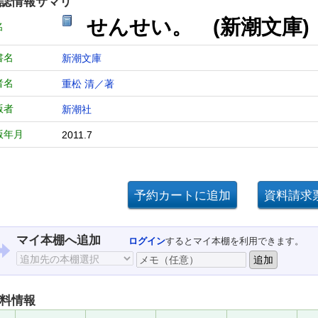
誌情報サマリ
せんせい。 (新潮文庫)
名
書名
新潮文庫
者名
重松 清／著
版者
新潮社
版年月
2011.7
マイ本棚へ追加
ログイン
するとマイ本棚を利用できます。
料情報