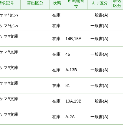
所蔵棚番
取込
請求記号
帯出区分
状態
ＡＪ区分
号
区分
ケマ/セン/
在庫
一般書(A)
ケマ/セン/
在庫
一般書(A)
ケマ//文庫
在庫
14B,15A
一般書(A)
ケマ//文庫
在庫
45
一般書(A)
ケマ//文庫
在庫
A-13B
一般書(A)
ケマ//文庫
在庫
81
一般書(A)
ケマ//文庫
在庫
19A,19B
一般書(A)
ケマ//文庫
在庫
A-2A
一般書(A)