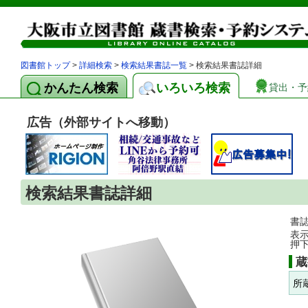
図書館トップ
>
詳細検索
>
検索結果書誌一覧
> 検索結果書誌詳細
かんたん検索
いろいろ検索
貸出・予
広告（外部サイトへ移動）
検索結果書誌詳細
書
表
押
蔵
所