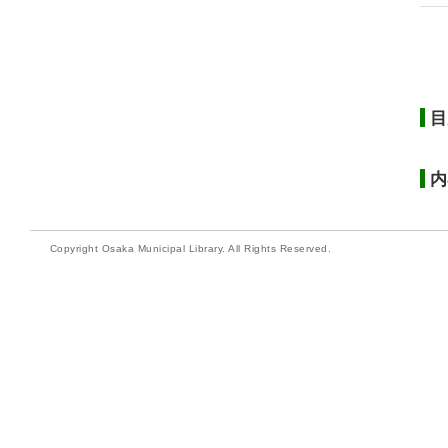
目
内
Copyright Osaka Municipal Library. All Rights Reserved.