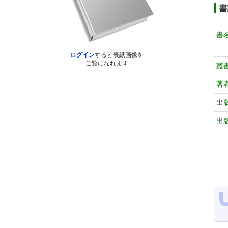
書
書
ログイン
すると表紙画像を
ご覧になれます
叢
著
出
出