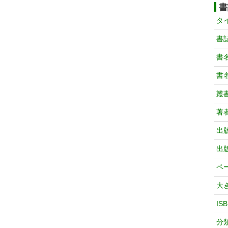
書
タ
書
書
書
叢
著
出
出
ペ
大
IS
分