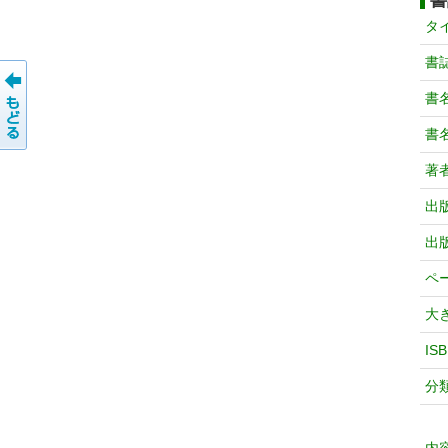
書
タ
書
書
書
著
出
出
ペ
大
IS
分