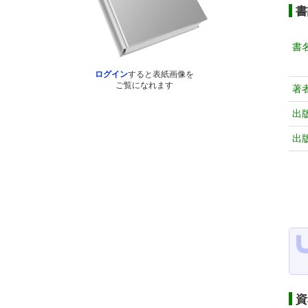
書
書
ログイン
すると表紙画像を
ご覧になれます
著
出
出
資