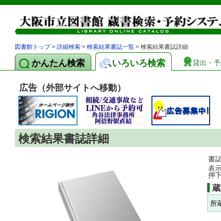
図書館トップ
>
詳細検索
>
検索結果書誌一覧
> 検索結果書誌詳細
かんたん検索
いろいろ検索
貸出・予
広告（外部サイトへ移動）
検索結果書誌詳細
書
表
押
蔵
所