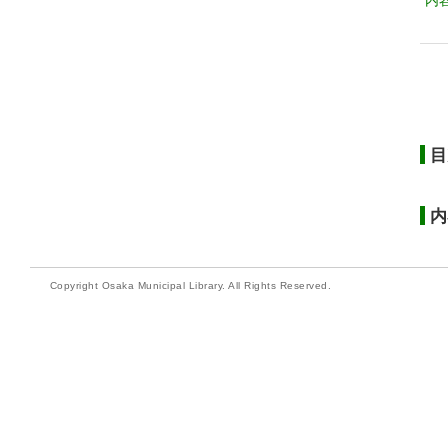
内
目
内
Copyright Osaka Municipal Library. All Rights Reserved.