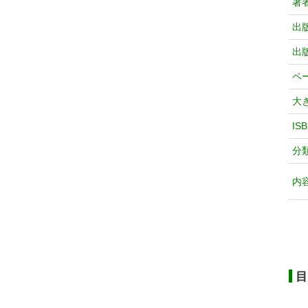
著
出
出
ペ
大
IS
分
内
目