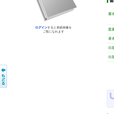
書
書
ログイン
すると表紙画像を
叢
ご覧になれます
著
出
出