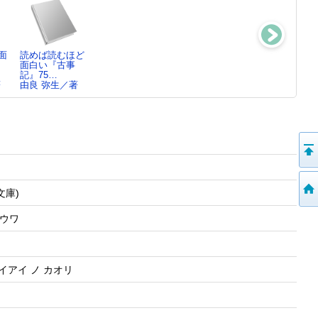
面
読めば読むほど
眠れないほど面
息つく暇もない
黒田官兵衛と乱
面白い『古事
白い『今昔物
ほど面白い『源
世の妻たち
記』75…
語』 ：…
氏物語…
由良 弥生／著
著
由良 弥生／著
由良 弥生／著
由良 弥生／著
文庫)
ドウワ
セイアイ ノ カオリ