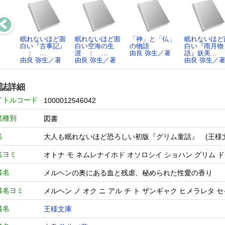
眠れないほど面
眠れないほど面
「神」と「仏」
眠れないほど
白い『古事記』
白い空海の生
の物語
白い『雨月物
： …
涯 ： …
由良 弥生／著
語』妖美…
由良 弥生／著
由良 弥生／著
由良 弥生／
誌詳細
イトルコード
1000012546042
誌種別
図書
名
大人も眠れないほど恐ろしい初版『グリム童話』 (王様
名ヨミ
オトナ モ ネムレナイホド オソロシイ ショハン グリム 
書名
メルヘンの奥にある血と残虐、秘められた性愛の香り
書名ヨミ
メルヘン ノ オク ニ アル チ ト ザンギャク ヒメラレタ 
書名
王様文庫