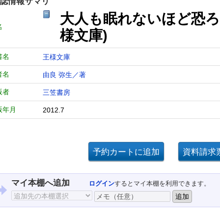
誌情報サマリ
大人も眠れないほど恐ろ
名
様文庫)
書名
王様文庫
者名
由良 弥生／著
版者
三笠書房
版年月
2012.7
マイ本棚へ追加
ログイン
するとマイ本棚を利用できます。