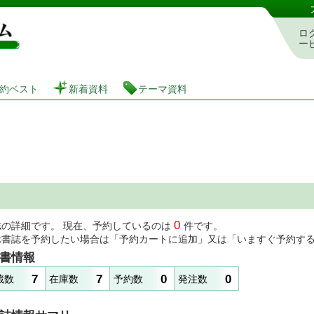
図書館 蔵書検索・予約システム
ロ
ー
約ベスト
新着資料
テーマ資料
0
誌の詳細です。 現在、予約しているのは
件です。
示書誌を予約したい場合は「予約カートに追加」又は「いますぐ予約す
書情報
7
7
0
0
蔵数
在庫数
予約数
発注数