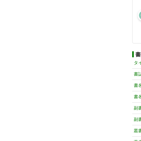
書
タ
書
書
書
副
副
叢