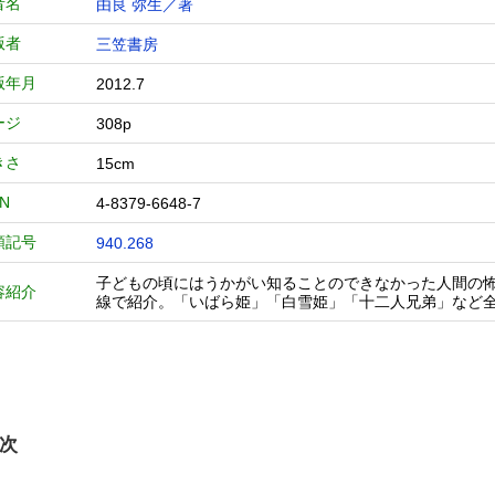
者名
由良 弥生／著
版者
三笠書房
版年月
2012.7
ージ
308p
きさ
15cm
BN
4-8379-6648-7
類記号
940.268
子どもの頃にはうかがい知ることのできなかった人間の
容紹介
線で紹介。「いばら姫」「白雪姫」「十二人兄弟」など全
次