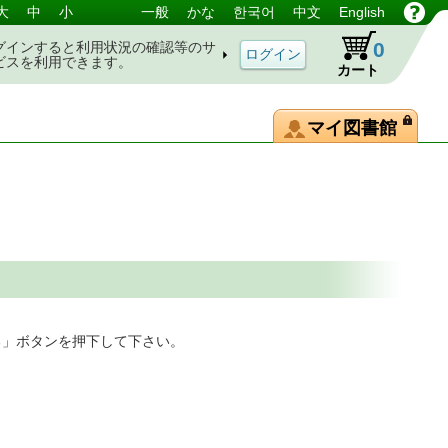
大
中
小
一般
かな
한국어
中文
English
0
グインすると利用状況の確認等のサ
ビスを利用できます。
カート
マイ図書館
る」ボタンを押下して下さい。