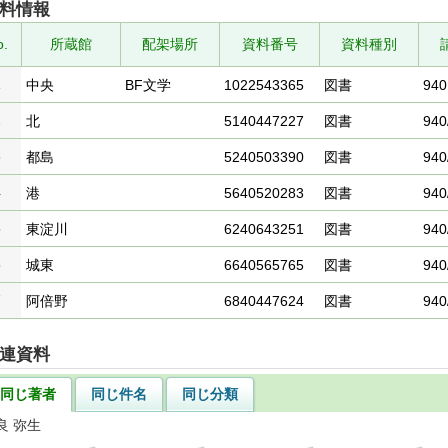
料情報
o.
所蔵館
配架場所
資料番号
資料種別
1
中央
BF文学
1022543365
図書
940
2
北
5140447227
図書
940
3
都島
5240503390
図書
940
4
港
5640520283
図書
940
5
東淀川
6240643251
図書
940
6
城東
6640565765
図書
940
7
阿倍野
6840447624
図書
940
連資料
同じ著者
同じ件名
同じ分類
良 弥生