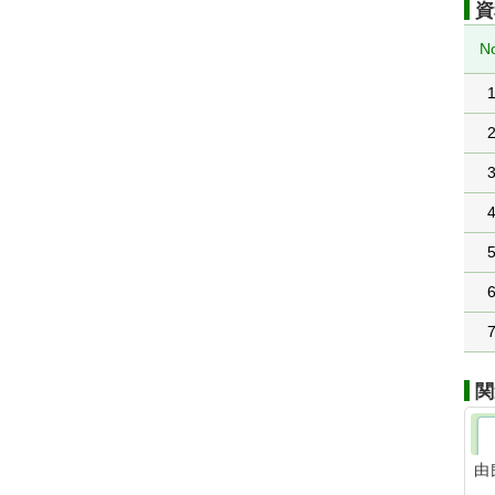
資
N
関
由