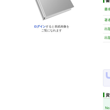
書
書
著
ログイン
すると表紙画像を
出
ご覧になれます
出
資
No