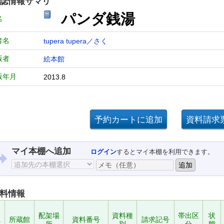
誌情報サマリ
パンダ銭湯
名
者名
tupera tupera／さく
版者
絵本館
版年月
2013.8
マイ本棚へ追加
ログイン
するとマイ本棚を利用できます。
料情報
配架場
資料種
帯出区
状
.
所蔵館
資料番号
請求記号