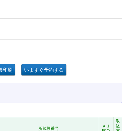
取
ＡＪ
込
所蔵棚番号