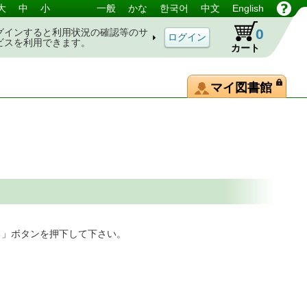
大
中
小
一般
かな
한국어
中文
English
0
グインすると利用状況の確認等のサ
ビスを利用できます。
カート
マイ図書館
る」ボタンを押下して下さい。