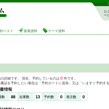
図書館 蔵書検索・予約システム
ロ
ー
約ベスト
新着資料
テーマ資料
0
誌の詳細です。 現在、予約しているのは
件です。
示書誌を予約したい場合は「予約カートに追加」又は「いますぐ予約す
書情報
88
13
0
0
蔵数
在庫数
予約数
発注数