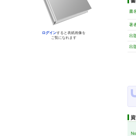
書
書
著
ログイン
すると表紙画像を
出
ご覧になれます
出
資
No