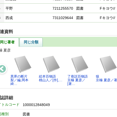
4
平野
7211255570
図書
Fキヨウ//
5
西成
7311029644
図書
Fキヨウ//
連資料
同じ著者
同じ分類
極 夏彦
異界の断片
絵本百物語
了巷説百物語
猿
梨／編,岡本
桃山人／[作],…
京極 夏彦／
京極 夏彦／
綺…
[著…
誌詳細
イトルコード
1000012848049
誌種別
図書