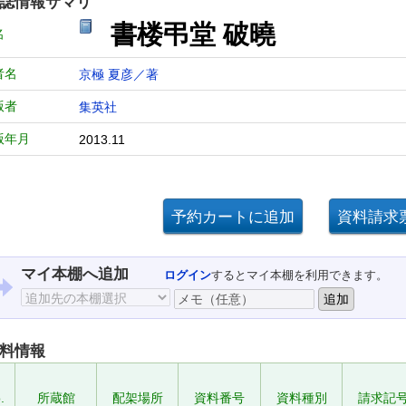
誌情報サマリ
書楼弔堂 破曉
名
者名
京極 夏彦／著
版者
集英社
版年月
2013.11
マイ本棚へ追加
ログイン
するとマイ本棚を利用できます。
料情報
.
所蔵館
配架場所
資料番号
資料種別
請求記