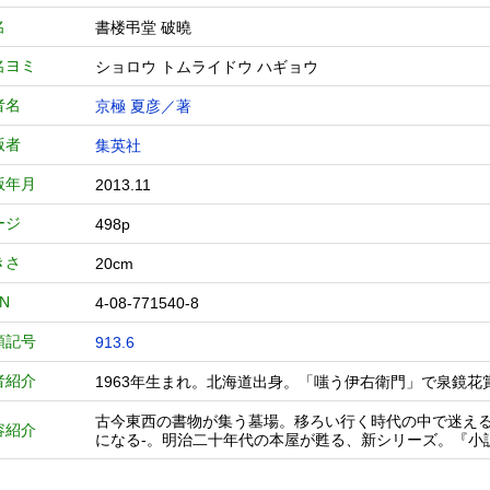
名
書楼弔堂 破曉
名ヨミ
ショロウ トムライドウ ハギョウ
者名
京極 夏彦／著
版者
集英社
版年月
2013.11
ージ
498p
きさ
20cm
BN
4-08-771540-8
類記号
913.6
者紹介
1963年生まれ。北海道出身。「嗤う伊右衛門」で泉鏡
古今東西の書物が集う墓場。移ろい行く時代の中で迷える者
容紹介
になる-。明治二十年代の本屋が甦る、新シリーズ。『小