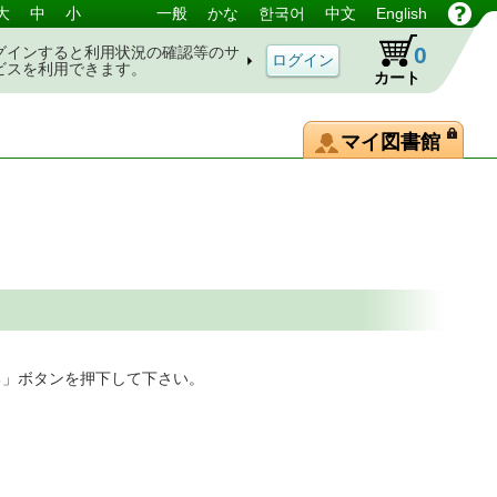
大
中
小
一般
かな
한국어
中文
English
0
グインすると利用状況の確認等のサ
ビスを利用できます。
カート
マイ図書館
る」ボタンを押下して下さい。