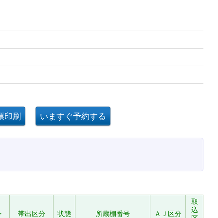
取
込
号
帯出区分
状態
所蔵棚番号
ＡＪ区分