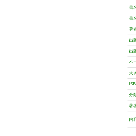
書
書
著
出
出
ペ
大
IS
分
著
内