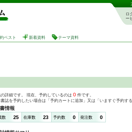
図書館 蔵書検索・予約システム
ロ
ー
約ベスト
新着資料
テーマ資料
0
誌の詳細です。 現在、予約しているのは
件です。
示書誌を予約したい場合は「予約カートに追加」又は「いますぐ予約す
書情報
25
23
0
0
蔵数
在庫数
予約数
発注数