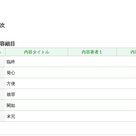
次
容細目
.
内容タイトル
内容著者１
内
臨終
発心
方便
贖罪
闕如
未完