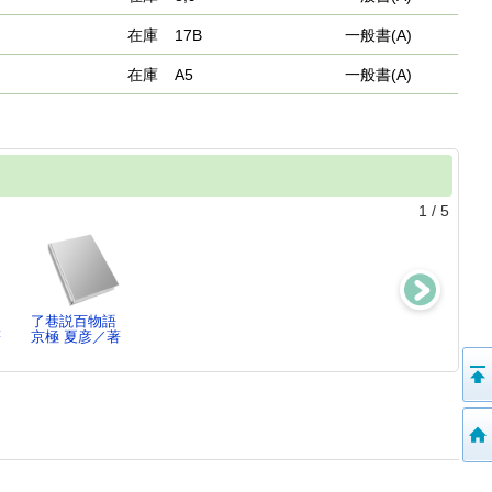
在庫
17B
一般書(A)
在庫
A5
一般書(A)
1
/
5
了巷説百物語
東海道綺
NHK心おどるあ
狐花 ： 葉不
著
京極 夏彦／著
譚 ： 時代小
の人の本棚
見冥府路行
説傑作選
久住 昌之／
京極 夏彦／
細谷 正充／編,
[講…
[著…
…