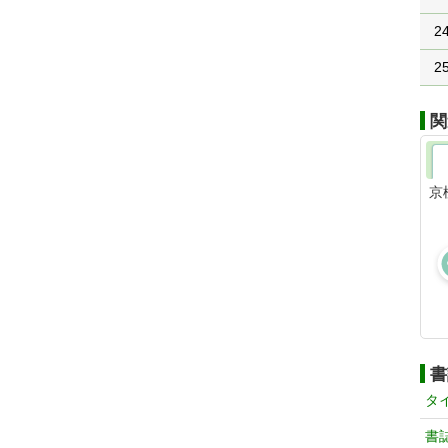
2
2
関
京
書
タ
書