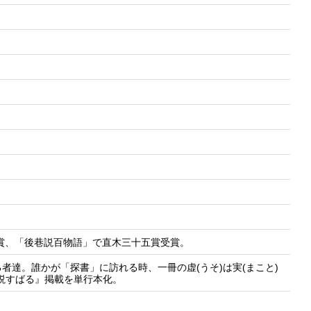
花賞、「後巷説百物語」で直木三十五賞受賞。
達。誰かが「探書」に訪れる時、一冊の虚(うそ)は実(まこと)
説すばる』掲載を単行本化。