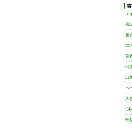
書
タ
書
書
書
著
出
出
ペ
大
IS
分