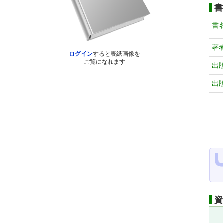
書
書
著
ログイン
すると表紙画像を
ご覧になれます
出
出
資