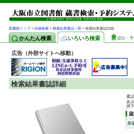
図書館トップ
>
詳細検索
>
検索結果書誌一覧
> 検索結果書誌詳細
かんたん検索
いろいろ検索
貸出・予
広告（外部サイトへ移動）
検索結果書誌詳細
書
表
押
蔵
所