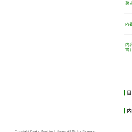
著
内
内
書
目
内
Copyright Osaka Municipal Library. All Rights Reserved.