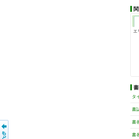
関
エ
書
タ
書
書
書