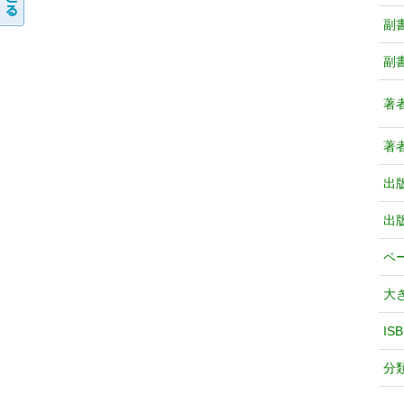
副
副
著
著
出
出
ペ
大
IS
分