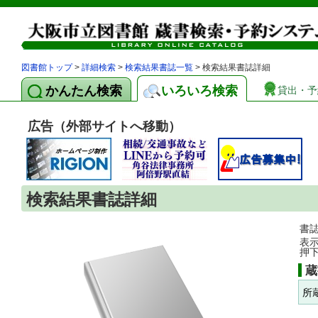
図書館トップ
>
詳細検索
>
検索結果書誌一覧
> 検索結果書誌詳細
かんたん検索
いろいろ検索
貸出・予
広告（外部サイトへ移動）
検索結果書誌詳細
書
表
押
蔵
所