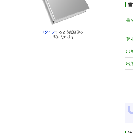
書
書
ログイン
すると表紙画像を
ご覧になれます
著
出
出