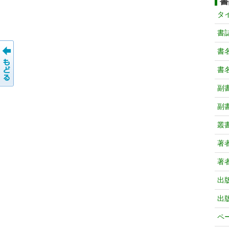
書
タ
書
書
書
副
副
叢
著
著
出
出
ペ