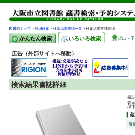
図書館トップ
>
詳細検索
>
検索結果書誌一覧
> 検索結果書誌詳細
かんたん検索
いろいろ検索
貸出・予
広告（外部サイトへ移動）
検索結果書誌詳細
書
表
押
蔵
所