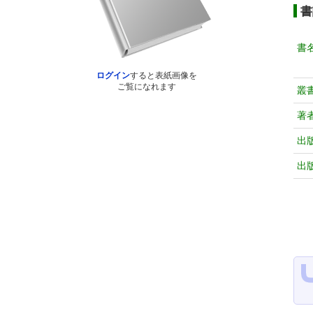
書
書
ログイン
すると表紙画像を
ご覧になれます
叢
著
出
出