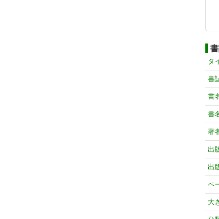
書
タ
書
書
書
著
出
出
ペ
大