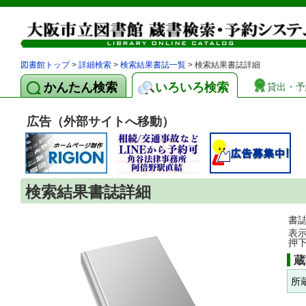
図書館トップ
>
詳細検索
>
検索結果書誌一覧
> 検索結果書誌詳細
かんたん検索
いろいろ検索
貸出・予
広告（外部サイトへ移動）
検索結果書誌詳細
書
表
押
蔵
所