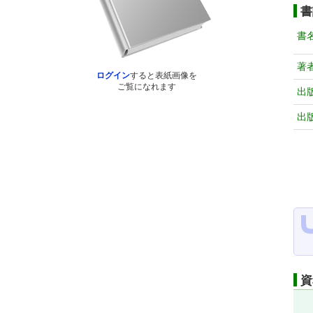
書
書
著
ログイン
すると表紙画像を
ご覧になれます
出
出
資