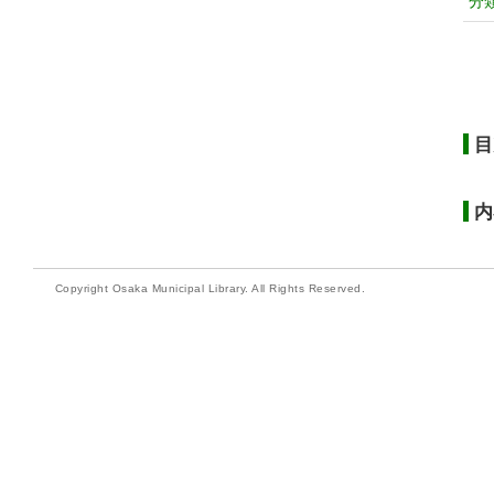
分
目
内
Copyright Osaka Municipal Library. All Rights Reserved.