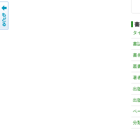
書
タ
書
書
叢
著
出
出
ペ
分