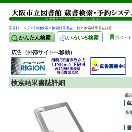
図書館トップ
>
詳細検索
>
検索結果書誌一覧
> 検索結果書誌詳細
かんたん検索
いろいろ検索
貸出・予
広告（外部サイトへ移動）
検索結果書誌詳細
書
蔵
所
書