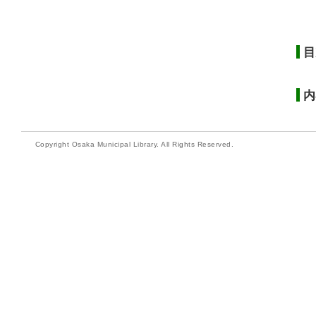
目
内
Copyright Osaka Municipal Library. All Rights Reserved.