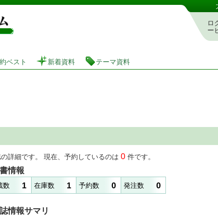
図書館 蔵書検索・予約システム
ロ
ー
約ベスト
新着資料
テーマ資料
0
誌の詳細です。 現在、予約しているのは
件です。
書情報
1
1
0
0
蔵数
在庫数
予約数
発注数
誌情報サマリ