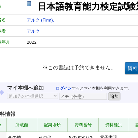
日本語教育能力検定試
名
者名
アルク (Firm).
版者
アルク
版年月
2022
※この書誌は予約できません。
マイ本棚へ追加
ログイン
するとマイ本棚を利用できます。
料情報
o.
所蔵館
配架場所
資料番号
資料種別
1
その他
その他
9700091078
電子書籍