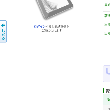
書
著
出
ログイン
すると表紙画像を
ご覧になれます
出
資
N