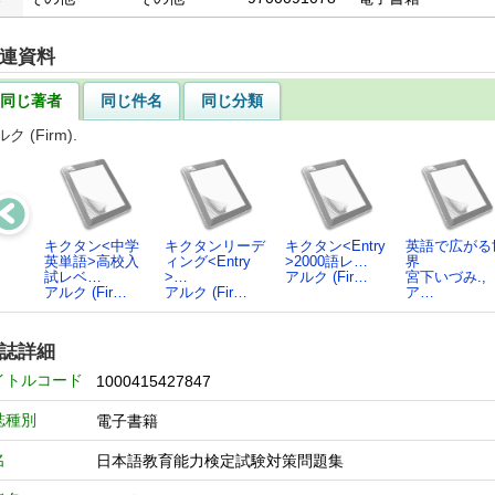
連資料
同じ著者
同じ件名
同じ分類
ク (Firm).
キクタン<中学
キクタンリーデ
キクタン<Entry
英語で広がる
英単語>高校入
ィング<Entry
>2000語レ…
界
試レベ…
>…
アルク (Fir…
宮下いづみ.,
アルク (Fir…
アルク (Fir…
ア…
誌詳細
イトルコード
1000415427847
誌種別
電子書籍
名
日本語教育能力検定試験対策問題集