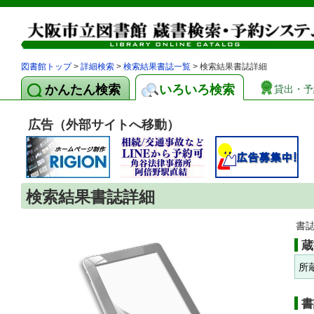
図書館トップ
>
詳細検索
>
検索結果書誌一覧
> 検索結果書誌詳細
かんたん検索
いろいろ検索
貸出・予
広告（外部サイトへ移動）
検索結果書誌詳細
書
蔵
所
書