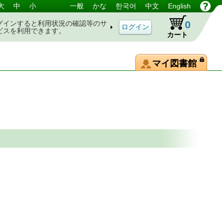
大
中
小
一般
かな
한국어
中文
English
0
グインすると利用状況の確認等のサ
ビスを利用できます。
カート
マイ図書館