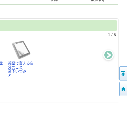
1
/
5
世
英語で言える自
キクタンニュー
キクタンニュー
もっとやさしい
分のこと
ス英語<Super
ス英語<Basic
起きてから寝る
宮下いづみ.,
>…
>…
まで英…
ア…
アルク (Fir…
アルク (Fir…
辰巳友昭.,遠
山…