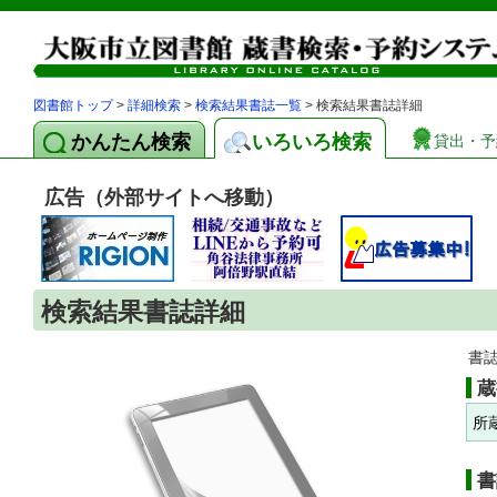
図書館トップ
>
詳細検索
>
検索結果書誌一覧
> 検索結果書誌詳細
かんたん検索
いろいろ検索
貸出・予
広告（外部サイトへ移動）
検索結果書誌詳細
書
蔵
所
書