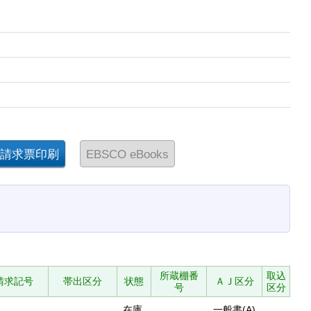
所蔵棚番
取込
請求記号
帯出区分
状態
ＡＪ区分
号
区分
在庫
一般書(A)