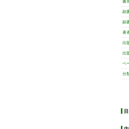
書
副
副
著
出
出
ペ
分
目
内