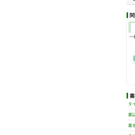
関
一
書
タ
書
書