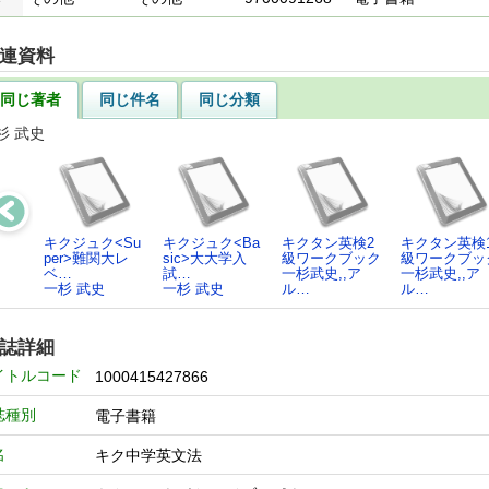
連資料
同じ著者
同じ件名
同じ分類
杉 武史
キクジュク<Su
キクジュク<Ba
キクタン英検2
キクタン英検
per>難関大レ
sic>大大学入
級ワークブック
級ワークブッ
ベ…
試…
一杉武史,,ア
一杉武史,,ア
一杉 武史
一杉 武史
ル…
ル…
誌詳細
イトルコード
1000415427866
誌種別
電子書籍
名
キク中学英文法