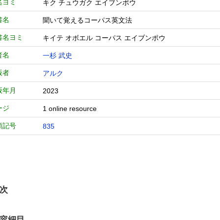
名ヨミ
キク チュウガク エイブンポウ
書名
聞いて覚えるコーパス英文法
書名ヨミ
キイテ オボエル コーパス エイブンポウ
者名
一杉 武史
版者
アルク
版年月
2023
ージ
1 online resource
類記号
835
次
容細目