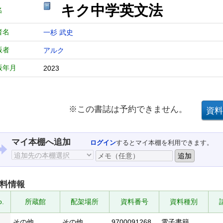
キク中学英文法
名
者名
一杉 武史
版者
アルク
版年月
2023
※この書誌は予約できません。
マイ本棚へ追加
ログイン
するとマイ本棚を利用できます。
料情報
o.
所蔵館
配架場所
資料番号
資料種別
1
その他
その他
9700091268
電子書籍