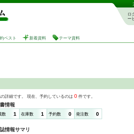
図書館 蔵書検索・予約システム
ロ
ー
約ベスト
新着資料
テーマ資料
0
誌の詳細です。 現在、予約しているのは
件です。
書情報
1
1
0
0
蔵数
在庫数
予約数
発注数
誌情報サマリ