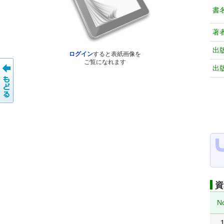
書
著
出
ログイン
すると表紙画像を
ご覧になれます
出
資
N