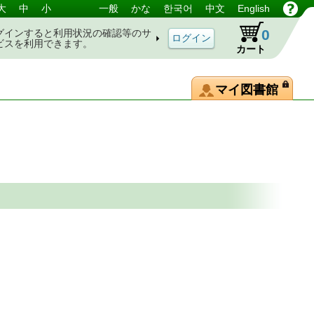
大
中
小
一般
かな
한국어
中文
English
0
グインすると利用状況の確認等のサ
ビスを利用できます。
カート
マイ図書館