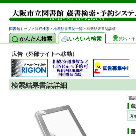
図書館トップ
>
詳細検索
>
検索結果書誌一覧
> 検索結果書誌詳細
かんたん検索
いろいろ検索
貸出・予
広告（外部サイトへ移動）
検索結果書誌詳細
書
蔵
所
書