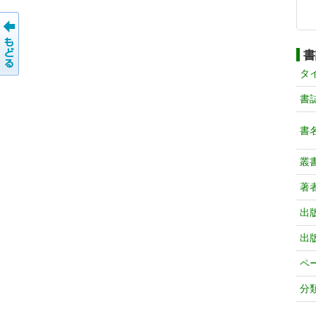
書
タ
書
書
叢
著
出
出
ペ
分