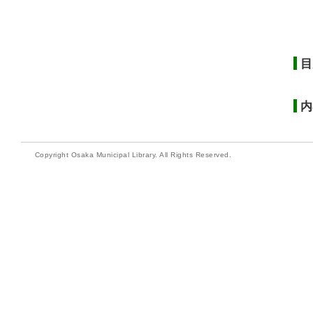
目
内
Copyright Osaka Municipal Library. All Rights Reserved.