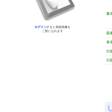
書
ログイン
すると表紙画像を
ご覧になれます
叢
著
出
出