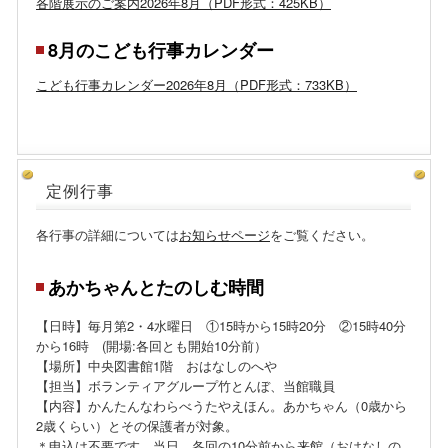
各階展示のご案内2026年8月（PDF形式：425KB）
8月のこども行事カレンダー
こども行事カレンダー2026年8月（PDF形式：733KB）
定例行事
各行事の詳細については
お知らせページ
をご覧ください。
あかちゃんとたのしむ時間
【日時】毎月第2・4水曜日 ①15時から15時20分 ②15時40分
から16時 (開場:各回とも開始10分前）
【場所】中央図書館1階 おはなしのへや
【担当】ボランティアグループ竹とんぼ、当館職員
【内容】かんたんなわらべうたやえほん。あかちゃん（0歳から
2歳くらい）とその保護者が対象。
＊申込は不要です。
当日、
各回の10分前から来館（おはなしの