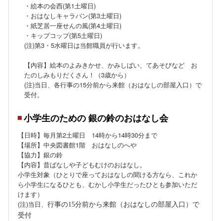
・絵本の会西(第1土曜日)
・おはなしキャラバン(第3土曜日)
・紙芝居一座せんの風(第4土曜日)
・キップコップ(第5土曜日)
(注)第3・5水曜日は当館職員が行います。
【内容】絵本のよみきかせ、かみしばい、てあそびなど お
たのしみもりだくさん！（3歳から）
(注)
当日、
各行事の15分前から来館（おはなしの部屋入口）で
受付。
小学生のための 銀の鈴のおはなし会
【日時】毎月第2土曜日 14時から14時
30分
まで
【場所】中央図書館1階 おはなしのへや
【協力】銀の鈴
【内容】昔ばなしや子どもむけのおはなし。
小学生対象（ひとりで座っておはなしの聞ける方なら、これか
ら小学生になるひとも、むかし小学生だったひとも参加いただ
けます）
(注)
行事の
15
分前から来館（おはなしの部屋入口）で
当日、
受付