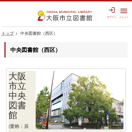
login
menu
ログイン
メニュー
トップ
中央図書館（西区）
中央図書館（西区）
大阪
市立
中央
図書
館
(愛称：辰